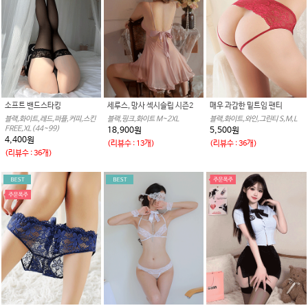
소프트 밴드스타킹
세루스, 망사 섹시슬립 시즌2
매우 과감한 밑트임 팬티
블랙,화이트,레드,퍼플,커피,스킨
블랙,핑크,화이트 M~2XL
블랙,화이트,와인,그린티 S,M,L
FREE,XL(44~99)
18,900원
5,500원
4,400원
(리뷰수 : 13개)
(리뷰수 : 36개)
(리뷰수 : 36개)