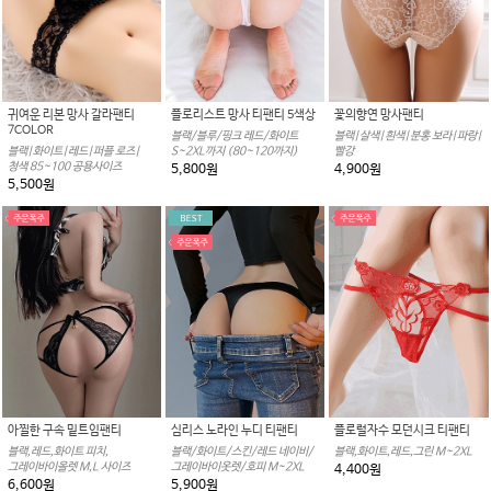
귀여운 리본 망사 갈라팬티
플로리스트 망사 티팬티 5색상
꽃의향연 망사팬티
7COLOR
블랙/블루/핑크 레드/화이트
블랙|살색|흰색|분홍 보라|파랑|
블랙|화이트|레드|퍼플 로즈|
S~2XL까지 (80~120까지)
빨강
청색 85~100 공용사이즈
5,800원
4,900원
5,500원
아찔한 구속 밑트임팬티
심리스 노라인 누디 티팬티
플로럴자수 모던시크 티팬티
블랙,레드,화이트 피치,
블랙/화이트/스킨/레드 네이비/
블랙,화이트,레드,그린 M~2XL
그레이바이올렛 M,L 사이즈
그레이바이옷렛/호피 M~2XL
4,400원
6,600원
5,900원