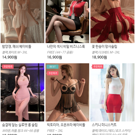
밤양갱, 메쉬 베이비돌
나만의 섹시 비밀 비즈니스룩
꽃 한송이 망사슬립
블랙,화이트 M~3XL
FREE (44~77 공용)
블랙,다크레드 M~3XL
14,900원
16,900원
18,900원
빅토리아, 오픈브라 베이비돌
스키니 미니스커트
숨결에 닿는 실루엣 롱 슬립
FREE ~ 3XL
블랙/화이드/레드/로즈 스카이/
브라운,퍼플,핑크 44~66 공용