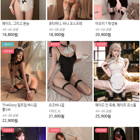
메이드, 그리고 본능
큐티하니, 바니 코스프레
아오이 T 학생복
44~66 공용
44~88 공용
44~66 공용
16,800원
18,900원
20,900원
TheGlory 밑트임 바니걸
요조바니걸
메이드 인 유혹, 메이트 코스튬
풀Set
FREE,XL
44~66 공용
44~88 공용
21,600원
25,900원
22,900원