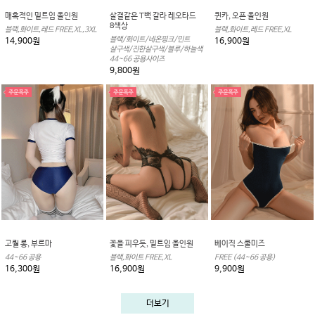
매혹적인 밑트임 올인원
살결같은 T백 갈라 레오타드
퀸카, 오픈 올인원
8색상
블랙,화이트,레드 FREE,XL,3XL
블랙,화이트,레드 FREE,XL
블랙/화이트/네온핑크/민트
14,900원
16,900원
살구색/진한살구색/블루/하늘색
44~66 공용사이즈
9,800원
고퀄 롱, 부르마
꽃을 피우듯, 밑트임 올인원
베이직 스쿨미즈
44~66 공용
블랙,화이트 FREE,XL
FREE (44~66 공용)
16,300원
16,900원
9,900원
더보기