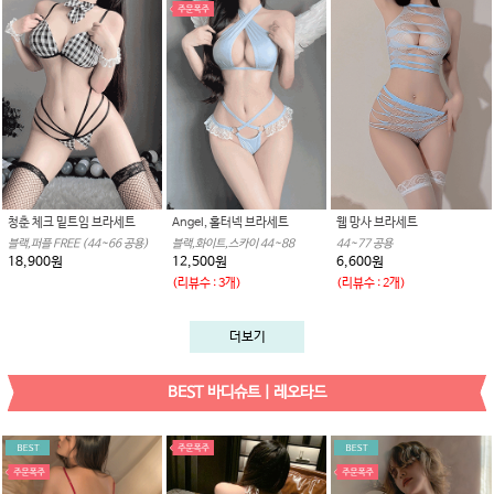
청춘 체크 밑트임 브라세트
Angel, 홀터넥 브라세트
웹 망사 브라세트
블랙,퍼플 FREE (44~66 공용)
블랙,화이트,스카이 44~88
44~77 공용
18,900원
12,500원
6,600원
(리뷰수 : 3개)
(리뷰수 : 2개)
더보기
BEST 바디슈트 | 레오타드