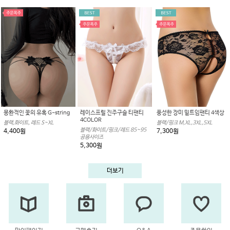
몽환적인 꽃의 유혹 G-string
레이스프릴 진주구슬 티팬티
풍성한 장미 밑트임팬티 4색상
4COLOR
블랙,화이트, 레드 S~XL
블랙/핑크 M,XL,3XL,5XL
블랙/화이트/핑크/레드 85~95
4,400원
7,300원
공용사이즈
5,300원
더보기