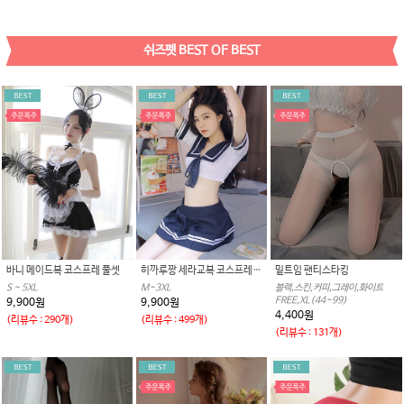
쉬즈펫 BEST OF BEST
바니 메이드복 코스프레 풀셋
히까루짱 세라교복 코스프레 BEST
밑트임 팬티스타킹
S ~ 5XL
M~3XL
블랙,스킨,커피,그레이,화이트
FREE,XL(44~99)
9,900원
9,900원
4,400원
(리뷰수 : 290개)
(리뷰수 : 499개)
(리뷰수 : 131개)