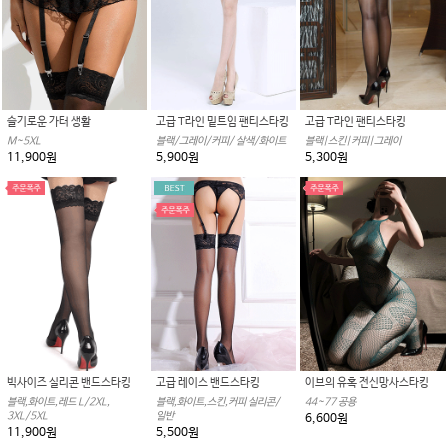
슬기로운 가터 생활
고급 T라인 밑트임 팬티스타킹
고급 T라인 팬티스타킹
M~5XL
블랙/그레이/커피/ 살색/화이트
블랙|스킨|커피|그레이
11,900원
5,900원
5,300원
빅사이즈 실리콘 밴드스타킹
고급 레이스 밴드스타킹
이브의 유혹 전신망사스타킹
블랙,화이트,레드 L/2XL,
블랙,화이트,스킨,커피 실리콘/
44~77 공용
3XL/5XL
일반
6,600원
11,900원
5,500원