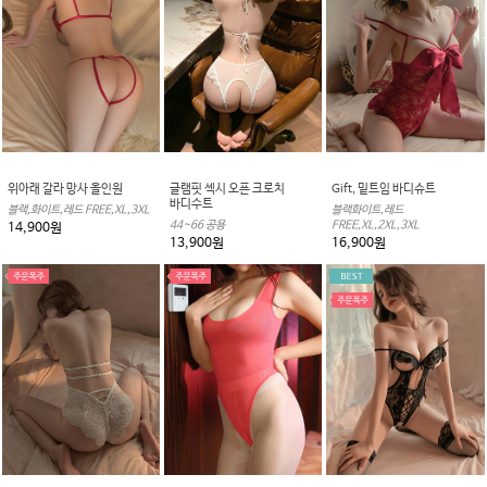
위아래 갈라 망사 올인원
글램핏 섹시 오픈 크로치
Gift, 밑트임 바디슈트
바디수트
블랙,화이트,레드 FREE,XL,3XL
블랙화이트,레드
44~66 공용
FREE,XL,2XL,3XL
14,900원
13,900원
16,900원