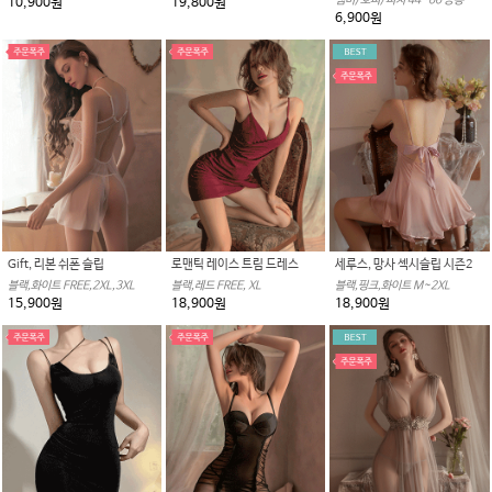
뱀비/호피/피치 44~66 공용
19,800원
10,900원
6,900원
Gift, 리본 쉬폰 슬립
로맨틱 레이스 트림 드레스
세루스, 망사 섹시슬립 시즌2
블랙,화이트 FREE,2XL,3XL
블랙,레드 FREE, XL
블랙,핑크,화이트 M~2XL
15,900원
18,900원
18,900원