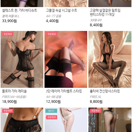
셀레스트 퀸, 가터 바디슈트
그물결 속살 시그널 수트
고광택 살결같은 밑트임
팬티스타킹 11색상
블랙,퍼플 M,L
44~77 공용
30데니아
33,900원
4,400원
8,400원
플로라 가터 캐미솔
2단 레이어 가터벨트 스타킹
홀터넥 전신망사스타킹
FREE(44~66공용)
44~88 공용
FREE,XL
18,900원
12,900원
8,800원