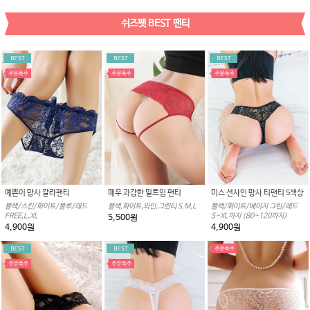
쉬즈펫 BEST 팬티
예쁜이 망사 갈라팬티
매우 과감한 밑트임 팬티
미스 션사인 망사 티팬티 5색상
블랙/스킨/화이트/블루/레드
블랙,화이트,와인,그린티 S,M,L
블랙/화이트/베이지 그린/레드
FREE,L,XL
S~XL까지 (80~120까지)
5,500원
4,900원
4,900원