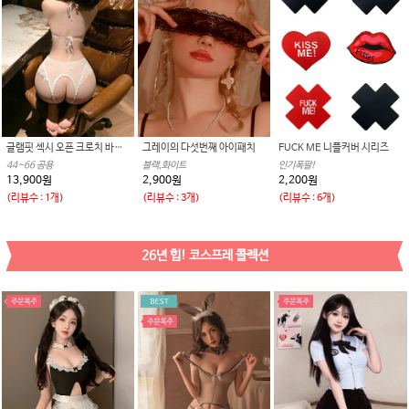
글램핏 섹시 오픈 크로치 바디수트
그레이의 다섯번째 아이패치
FUCK ME 니플커버 시리즈
44~66 공용
블랙,화이트
인기폭팔!
13,900원
2,900원
2,200원
(리뷰수 : 1개)
(리뷰수 : 3개)
(리뷰수 : 6개)
26년 힙! 코스프레 콜렉션