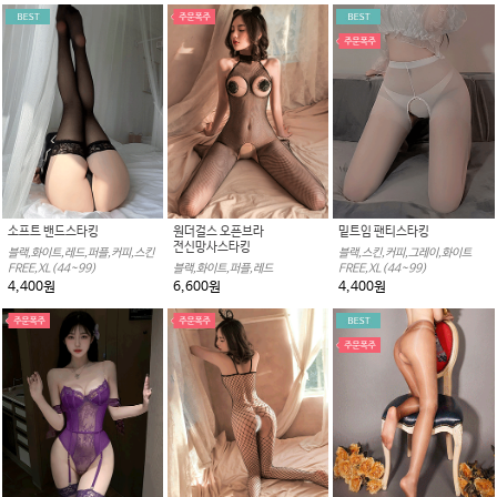
소프트 밴드스타킹
원더걸스 오픈브라
밑트임 팬티스타킹
전신망사스타킹
블랙,화이트,레드,퍼플,커피,스킨
블랙,스킨,커피,그레이,화이트
FREE,XL(44~99)
블랙,화이트,퍼플,레드
FREE,XL(44~99)
4,400원
6,600원
4,400원