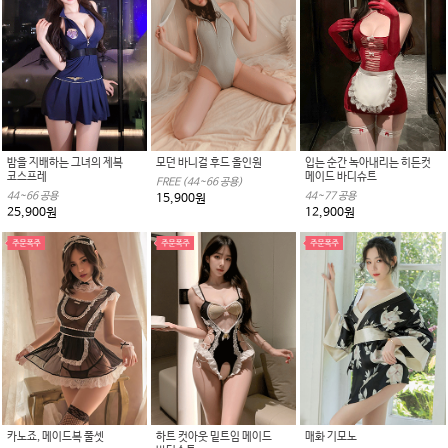
밤을 지배하는 그녀의 제복
모던 바니걸 후드 올인원
입는 순간 녹아내리는 히든컷
코스프레
메이드 바디슈트
FREE (44~66 공용)
44~66 공용
44~77 공용
15,900원
25,900원
12,900원
카노죠, 메이드복 풀셋
하트 컷아웃 밑트임 메이드
매화 기모노