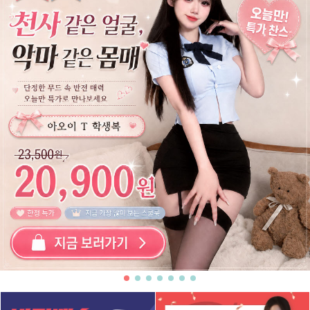
7
밑트임
8
스타킹
9
레이스
10
치파오
1
망사