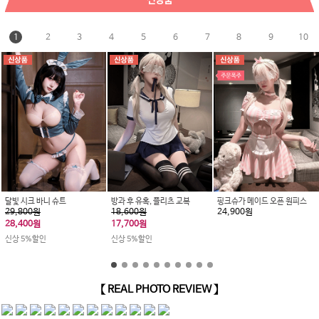
1
2
3
4
5
6
7
8
9
10
달빛 시크 바니 슈트
방과 후 유혹, 플리츠 교복
핑크슈가 메이드 오픈 원피스
29,800원
18,600원
24,900원
28,400원
17,700원
신상 5%할인
신상 5%할인
【 REAL PHOTO REVIEW 】