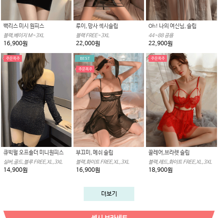
백리스 미시 원피스
루이, 망사 섹시슬립
Oh! 나의 여신님, 슬립
블랙,베이지 M~3XL
블랙 FREE~3XL
44~88 공용
16,900원
22,000원
22,900원
큐빅펄 오프숄더 미니원피스
부끄미, 메쉬 슬립
끌레어,브라렛 슬립
실버,골드,블루 FREE,XL,3XL
블랙,화이트 FREE,XL,3XL
블랙,레드,화이트 FREE,XL,3XL
14,900원
16,900원
18,900원
더보기