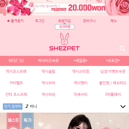
★ 즐겨찾기
로그인
회원가입
장바구니
메뉴
20,000원
BEST 50
빅사이즈속옷
*세일중*
*포토퀸*
섹시코스프레
섹시슬립
섹시스타킹
남성 이벤트속옷
가터벨트
섹시브라
섹시팬티
올인원 | 레오타드
10
치파오
1
망사
산타 코스프레
섹시의상
악세사리
SM플레이
2
바니
3
바디슈트
인기 검색어
4
19520
5
교복
6
원피스