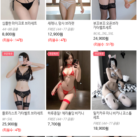
심플한 마이크로 브라세트
세레나, 망사 브라렛
부끄부끄 오픈브라
가터벨트세트
44~88 공용
FREE (44~77 공용)
M,XL,3XL,5XL
8,800원
12,900원
24,900원
(리뷰수 : 14개)
(리뷰수 : 4개)
(리뷰수 : 51개)
플로리스트 가터벨트 브라세트
하루종일! 체리홀딩 비키니
밀키카우 미니 비키니 코스튬
세트
M~5XL
FREE (44~77 공용)
FREE (44~77 공용)
25,900원
7,700원
18,900원
(리뷰수 : 4개)