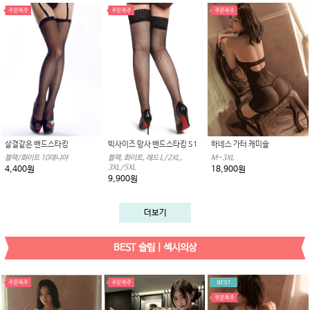
살결같은 밴드스타킹
빅사이즈 망사 밴드스타킹 S1
하네스 가터 캐미솔
블랙/화이트 10데니아
블랙, 화이트, 레드 L/2XL,
M~3XL
3XL/5XL
4,400원
18,900원
9,900원
더보기
BEST 슬립 | 섹시의상