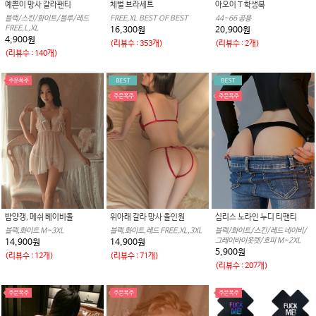
예쁜이 망사 갈라팬티
체벌 브라세트
아오이 T 학생복
블랙/스킨/화이트/블루/레드
FREE,XL BEST OF BEST
44~66 공용
FREE,L,XL
16,300원
20,900원
4,900원
(리뷰수 : 353개)
(리뷰수 : 2개)
(리뷰수 : 140개)
밤양갱, 메쉬 베이비돌
위아래 갈라 망사 올인원
심리스 노라인 누디 티팬티
블랙,화이트 M~3XL
블랙,화이트,레드 FREE,XL,3XL
블랙/화이트/스킨/레드 네이비/
그레이바이옷렛/호피 M~2XL
14,900원
14,900원
5,900원
(리뷰수 : 12개)
(리뷰수 : 71개)
(리뷰수 : 207개)