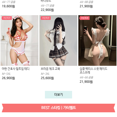
바디슈트
44~77 공용
44~88 공용
44~77 공용
19,600원
21,900원
22,900원
야한 간호사 밑트임 테디
브라운 체크 교복
심쿵 백리스 스윗 메이드
코스프레
M~5XL
M~3XL
44~66 공용
26,900원
25,600원
21,900원
더보기
BEST 스타킹 | 가터벨트