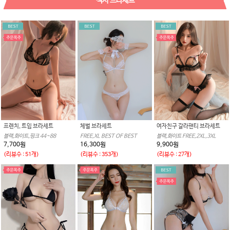
섹시 브라세트
프렌치, 트임 브라세트
체벌 브라세트
여자친구 갈라팬티 브라세트
블랙,화이트,핑크 44~88
FREE,XL BEST OF BEST
블랙,화이트 FREE,2XL,3XL
7,700원
16,300원
9,900원
(리뷰수 : 51개)
(리뷰수 : 353개)
(리뷰수 : 27개)