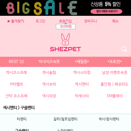
★ 즐겨찾기
로그인
회원가입
장바구니
메뉴
20,000원
BEST 50
빅사이즈속옷
*세일중*
*포토퀸*
섹시코스프레
섹시슬립
섹시스타킹
남성 이벤트속옷
가터벨트
섹시브라
섹시팬티
올인원 | 레오타드
산타 코스프레
섹시의상
악세사리
SM플레이
섹시팬티
>
구슬팬티
티팬티
갈라|밑트임팬티
섹시|망사팬티
노라인팬티