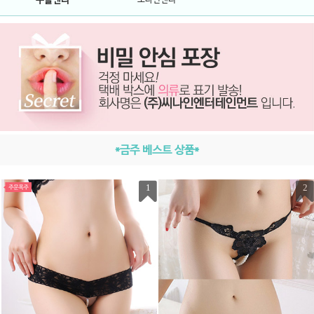
구슬팬티
*금주 베스트 상품*
1
2