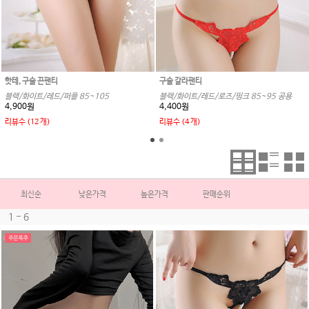
핫테, 구슬 끈팬티
구슬 갈라팬티
블랙/화이트/레드/퍼플 85~105
블랙/화이트/레드/로즈/핑크 85~95 공용
4,900원
4,400원
리뷰수 (12 개)
리뷰수 (4 개)
최신순
낮은가격
높은가격
판매순위
1 - 6