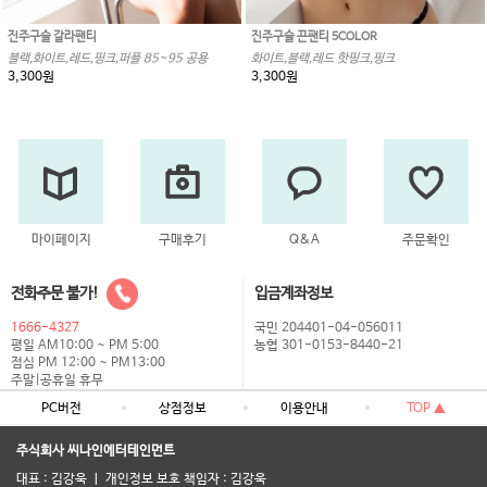
진주구슬 갈라팬티
진주구슬 끈팬티 5COLOR
블랙,화이트,레드,핑크,퍼플 85~95 공용
화이트,블랙,레드 핫핑크,핑크
3,300원
3,300원
마이페이지
구매후기
Q&A
주문확인
전화주문 불가!
입금계좌정보
1666-4327
국민 204401-04-056011
평일 AM10:00 ~ PM 5:00
농협 301-0153-8440-21
점심 PM 12:00 ~ PM13:00
주말|공휴일 휴무
PC버전
상점정보
이용안내
TOP ▲
주식회사 씨나인에터테인먼트
대표 : 김강욱 ㅣ 개인정보 보호 책임자 : 김강욱