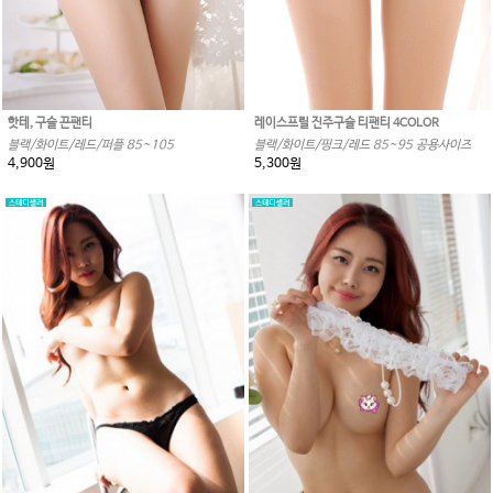
핫테, 구슬 끈팬티
레이스프릴 진주구슬 티팬티 4COLOR
블랙/화이트/레드/퍼플 85~105
블랙/화이트/핑크/레드 85~95 공용사이즈
4,900원
5,300원