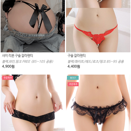
샤이 리본 구슬 갈라팬티
구슬 갈라팬티
블랙,와인,핑크 FREE (85~105 공용)
블랙/화이트/레드/로즈/핑크 85~95 공용
4,900원
4,400원