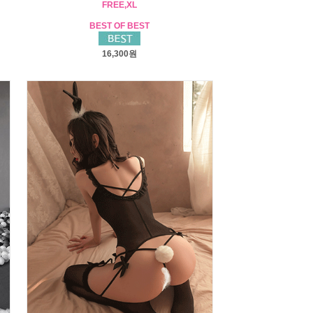
FREE,XL
BEST OF BEST
16,300원