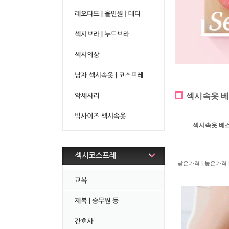
섹시속옷 베
섹시속옷 베스
|
낮은가격
높은가격