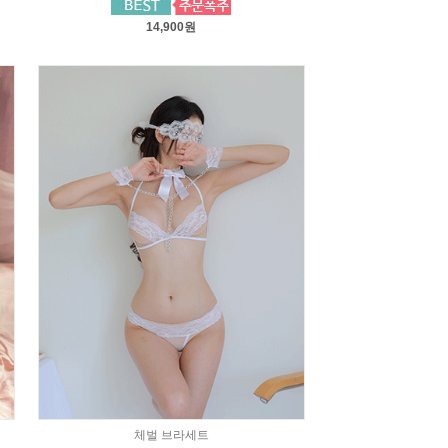
14,900원
체벌 브라세트