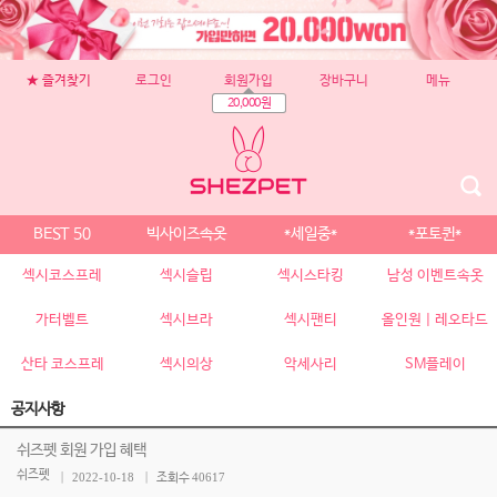
★ 즐겨찾기
로그인
회원가입
장바구니
메뉴
20,000원
BEST 50
빅사이즈속옷
*세일중*
*포토퀸*
섹시코스프레
섹시슬립
섹시스타킹
남성 이벤트속옷
가터벨트
섹시브라
섹시팬티
올인원 | 레오타드
산타 코스프레
섹시의상
악세사리
SM플레이
공지사항
쉬즈펫 회원 가입 혜택
쉬즈펫
2022-10-18
40617
조회수