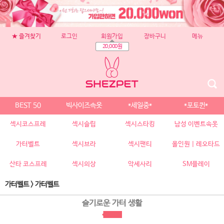
★ 즐겨찾기
로그인
회원가입
장바구니
메뉴
20,000원
BEST 50
빅사이즈속옷
*세일중*
*포토퀸*
섹시코스프레
섹시슬립
섹시스타킹
남성 이벤트속옷
가터벨트
섹시브라
섹시팬티
올인원 | 레오타드
산타 코스프레
섹시의상
악세사리
SM플레이
가터벨트
>
가터벨트
슬기로운 가터 생활