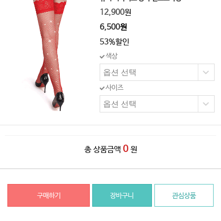
12,900
원
6,500
원
53%할인
색상
사이즈
0
총 상품금액
원
구매하기
장바구니
관심상품