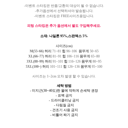
-이벤트 스타킹은 반품/교환의 대상이 될 수 없습니다.
-추가옵션에서 선택하셔야 발송됩니다.
-이벤트 스타킹은 FREE사이즈용입니다.
피팅 스타킹은 추가 옵션에서 별도 구입해주세요.
소재
: 나일론 95%
,스판덱스 5%
사이즈(cm)
M(55~66)
허리
71~81
힙
96~106
몸무게
50~65
XL
(66~77)
허리
81~91
힙
106~116
몸무게
65~80
3XL
(88~99)
허리
91~101
힙
116~126
몸무게
80~95
5XL
(100~)
허리
101~111
힙
126~136
몸무게
95~100
사이즈는 1~2cm 오차 발생 할 수 있습니다.
세탁 방법
- 미지근(30~40도)한 물에 약하게 손세탁 권장
- 표백 금지
- 드라이클리닝 금지
- 다림질 금지
- 건조기 사용 금지
- 비틀어 짜기 금지