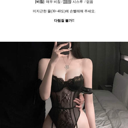
[
비침
]
매우 비침
/
비침
/
시스루
/
없음
미지근한 물
(30~40
도
)
에 손빨래해 주세요
.
다림질 불가
!!