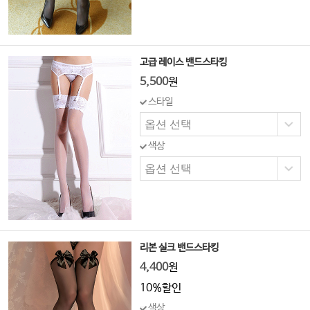
고급 레이스 밴드스타킹
5,500
원
스타일
색상
리본 실크 밴드스타킹
4,400
원
10%할인
색상