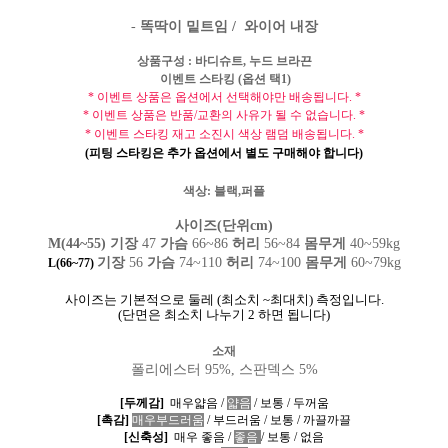
-
똑딱이 밑트임 /
와이어 내장
상품구성
:
바디슈트
, 누드 브라끈
이벤트 스타킹 (옵션 택1)
*
이벤트 상품은 옵션에서 선택해야만 배송됩니다
. *
*
이벤트 상품은 반품
/
교환의 사유가 될 수 없습니다
. *
*
이벤트 스타킹 재고 소진시 색상 램덤 배송됩니다
. *
(피팅 스타킹은 추가 옵션에서 별도 구매해야 합니다)
색상: 블랙,퍼플
사이즈(단위cm)
M(44~55) 기장
47
가슴
66~86
허리
56~84
몸무게
40~59kg
기장
56
가슴
74~110
허리
74~100
몸무게
60~79kg
L(66~77)
사이즈는 기본적으로 둘레
(
최소치
~
최대치
)
측정입니다
.
(
단면은 최소치 나누기
2
하면 됩니다
)
소재
폴리에스터 95%,
스판덱스 5%
[
두께감
]
매우얇음
/
얇음
/
보통
/
두꺼움
[
촉감
]
매우부드러움
/
부드러움
/
보통
/
까끌까끌
[
신축성
]
매우 좋음
/
좋음
/
보통
/
없음