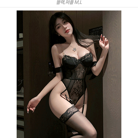
블랙,퍼플 M,L