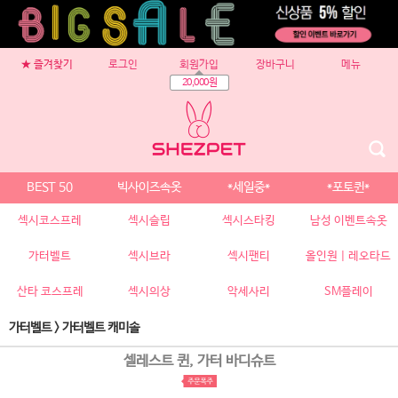
★ 즐겨찾기
로그인
회원가입
장바구니
메뉴
20,000원
BEST 50
빅사이즈속옷
*세일중*
*포토퀸*
섹시코스프레
섹시슬립
섹시스타킹
남성 이벤트속옷
가터벨트
섹시브라
섹시팬티
올인원 | 레오타드
산타 코스프레
섹시의상
악세사리
SM플레이
가터벨트
>
가터벨트 캐미솔
셀레스트 퀸, 가터 바디슈트