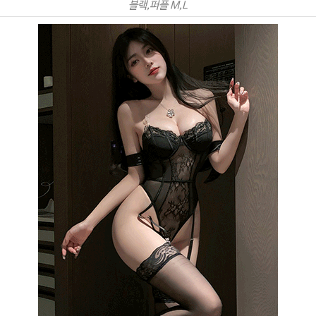
블랙,퍼플 M,L