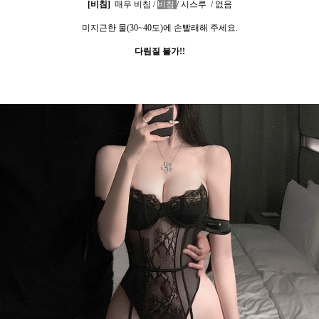
[
비침
]
매우 비침
/
비침
/
시스루
/
없음
미지근한 물
(30~40
도
)
에 손빨래해 주세요
.
다림질 불가
!!