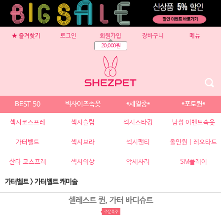
★ 즐겨찾기
로그인
회원가입
장바구니
메뉴
20,000원
BEST 50
빅사이즈속옷
*세일중*
*포토퀸*
섹시코스프레
섹시슬립
섹시스타킹
남성 이벤트속옷
가터벨트
섹시브라
섹시팬티
올인원 | 레오타드
산타 코스프레
섹시의상
악세사리
SM플레이
가터벨트
>
가터벨트 캐미솔
셀레스트 퀸, 가터 바디슈트