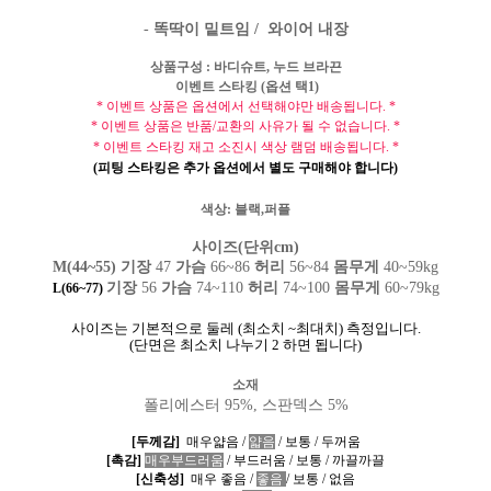
-
똑딱이 밑트임 /
와이어 내장
상품구성
:
바디슈트
, 누드 브라끈
이벤트 스타킹 (옵션 택1)
*
이벤트 상품은 옵션에서 선택해야만 배송됩니다
. *
*
이벤트 상품은 반품
/
교환의 사유가 될 수 없습니다
. *
*
이벤트 스타킹 재고 소진시 색상 램덤 배송됩니다
. *
(피팅 스타킹은 추가 옵션에서 별도 구매해야 합니다)
색상: 블랙,퍼플
사이즈(단위cm)
M(44~55) 기장
47
가슴
66~86
허리
56~84
몸무게
40~59kg
기장
56
가슴
74~110
허리
74~100
몸무게
60~79kg
L(66~77)
사이즈는 기본적으로 둘레
(
최소치
~
최대치
)
측정입니다
.
(
단면은 최소치 나누기
2
하면 됩니다
)
소재
폴리에스터 95%,
스판덱스 5%
[
두께감
]
매우얇음
/
얇음
/
보통
/
두꺼움
[
촉감
]
매우부드러움
/
부드러움
/
보통
/
까끌까끌
[
신축성
]
매우 좋음
/
좋음
/
보통
/
없음