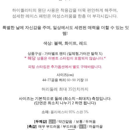
하이퀄리티의 원단 사용은 착용감을 더욱 편안하게 해주며,
섬세한 레이스 패턴은 여성스러움을 한층 더 부각시킵니다.
특별한 날에 자신감을 주며, 일상에서도 세련된 매력을 더할 수 있는 잇
템!
색상
:
블랙
,
화이트, 레드
상품구성
: 가터벨트
팬티 (일체형,가터끈 탈착 X)
* 해당
상품은 이벤트 스타킹이 포함되지 않습니다.
*
피팅 스타킹
은 추가옵션에서 별도 구매바랍니다.
사이즈
(cm)
44~77
공용
허리
60
~90
기장
18
허리둘레 최대 35인
치까지
사이즈는 기본적으로 둘레
(
최소치
~
최대치
)
측정입니다
.
(
단면은 최소치 나누기
2
하면 됩니다
)
소재
:
폴리에스터 95% 스판 5%
[두께감]
얇음
/
약간얇음
/
보통
/
두꺼움
[촉감]
매우 부드러움
/
부드러움
/
보통
/
까끌까끌