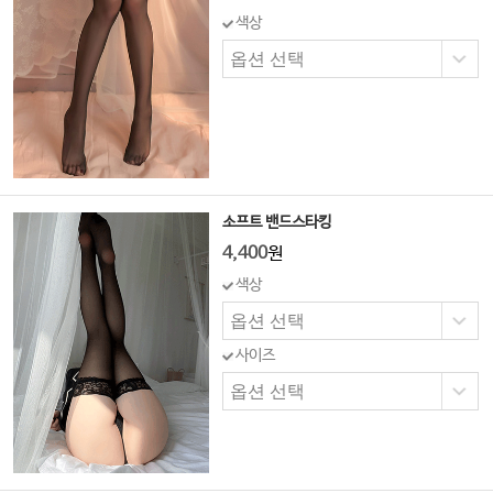
색상
소프트 밴드스타킹
4,400
원
색상
사이즈