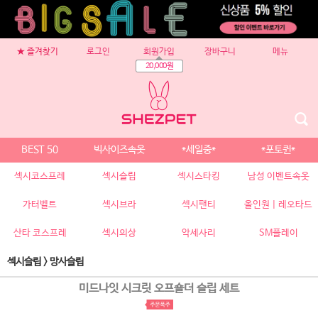
★ 즐겨찾기
로그인
회원가입
장바구니
메뉴
20,000원
BEST 50
빅사이즈속옷
*세일중*
*포토퀸*
섹시코스프레
섹시슬립
섹시스타킹
남성 이벤트속옷
가터벨트
섹시브라
섹시팬티
올인원 | 레오타드
산타 코스프레
섹시의상
악세사리
SM플레이
섹시슬립
>
망사슬립
미드나잇 시크릿 오프숄더 슬립 세트