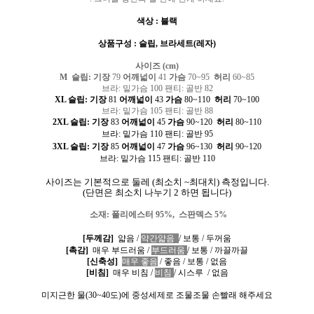
색상
:
블랙
상품구성
:
슬립
,
브라세트
(
레자
)
사이즈
(cm)
M 슬립:
기장
79
어깨넓이
41
가슴
70~95
허리
60~85
브라: 밑가슴 100 팬티: 골반 82
XL 슬립:
기장
81
어깨넓이
43
가슴
80~110
허리
70
~100
브라: 밑가슴 105 팬티: 골반 88
2XL 슬립:
기장
83
어깨넓이
45
가슴
90~120
허리
80
~110
브라: 밑가슴 110 팬티: 골반 95
3XL 슬립:
기장
85
어깨넓이
47
가슴
96
~130
허리
90~120
브라: 밑가슴 115 팬티: 골반 110
사이즈는 기본적으로 둘레
(
최소치
~
최대치
)
측정입니다
.
(
단면은 최소치 나누기
2
하면 됩니다
)
소재
:
폴리에스터
95%,
스판덱스
5%
[
두께감
]
얇음
/
약간얇음
/
보통
/
두꺼움
[
촉감
]
매우 부드러움
/
부드러움
/
보통
/
까끌까끌
[
신축성
]
매우 좋음
/
좋음
/
보통
/
없음
[
비침
]
매우 비침
/
비침
/
시스루
/
없음
미지근한 물
(30~40
도
)
에 중성세제로 조물조물 손빨래 해주세요