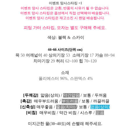
이벤트 망사스타킹
+1
이벤트 망사 스타킹은 교환
,
반품의 사유가 될 수 없습니다
.
이벤트 망사 스타킹은 옵션에서 직접 선택해야 배송됩니다
.
이벤트 망사 스타킹은 재고소진 시 랜덤 배송됩니다
.
피팅 가터 스타킹, 모자는 별도 구매해 주세요.
색상: 블랙 & 스카이
44~66 사이즈(단위 cm)
목
50
어깨넓이
40
상의기장
53
소매기장
17
가슴
88~94
치마기장
29
허리
62~100
힙
70~120
소재
폴리에스터 96%, 스판덱스 4%
[두께감]
얇음(상의)
/
약간얇음
/
보통
/ 두꺼움
[촉감]
매우부드러움
/
부드러움
/ 보통 / 까끌까끌
[신축성]
매우좋음
/
좋음(치마)
/ 보통 /
없음(상의)
[비침]
매우비침 / 약간 비침
/
시스루
/
없음
미지근한 물(30~40도)에 손빨래 해주세요.