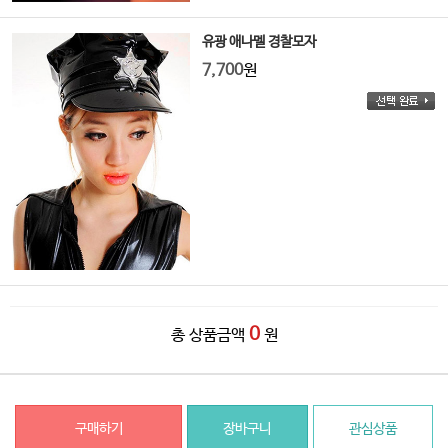
유광 애나멜 경찰모자
7,700
원
0
총 상품금액
원
구매하기
장바구니
관심상품