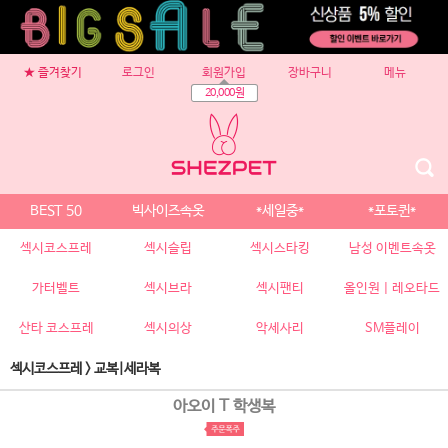
★ 즐겨찾기
로그인
회원가입
장바구니
메뉴
20,000원
BEST 50
빅사이즈속옷
*세일중*
*포토퀸*
섹시코스프레
섹시슬립
섹시스타킹
남성 이벤트속옷
가터벨트
섹시브라
섹시팬티
올인원 | 레오타드
산타 코스프레
섹시의상
악세사리
SM플레이
섹시코스프레
>
교복|세라복
아오이 T 학생복