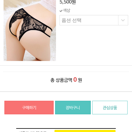
5,500
원
색상
0
총 상품금액
원
구매하기
장바구니
관심상품