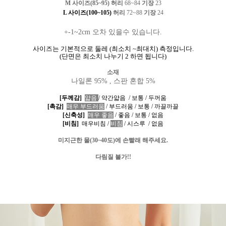
M 사이즈(85~95) 허리
68~84
기장
23
L 사이즈(100~105)
허리
72
~88
기장
24
+-1~2cm 오차 있을수 있습니다.
사이즈는 기본적으로 둘레
(
최소치
~
최대치
)
측정입니다
.
(
단면은 최소치 나누기
2
하면 됩니다
)
소재
나일론 95% , 스판 혼합 5%
[두께감]
얇음
/
약간얇음
/
보통
/
두꺼움
[촉감]
매우
부드러움
/
부드러움
/
보통
/
까끌까끌
[신축성]
매우 좋음
/
좋음
/
보통
/
없음
[비침]
매우비침
/
비침
/
시스루
/
없음
미지근한 물
(30~40
도
)
에 손빨래 해주세요
.
다림질 불가
!!