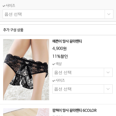
사이즈
추가 구성 상품
예쁜이 망사 갈라팬티
4,900
원
11%할인
색상
사이즈
깜찍이 망사 갈라팬티 6COLOR