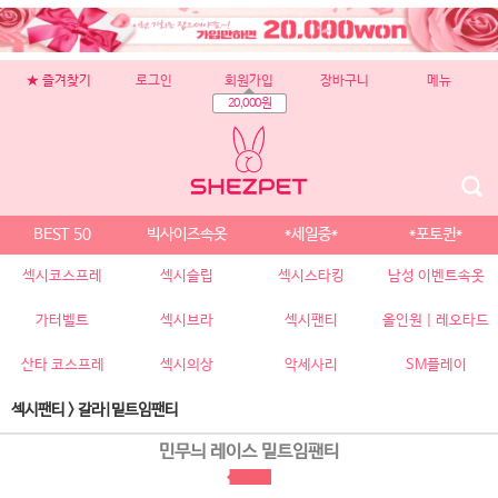
★ 즐겨찾기
로그인
회원가입
장바구니
메뉴
20,000원
BEST 50
빅사이즈속옷
*세일중*
*포토퀸*
섹시코스프레
섹시슬립
섹시스타킹
남성 이벤트속옷
가터벨트
섹시브라
섹시팬티
올인원 | 레오타드
산타 코스프레
섹시의상
악세사리
SM플레이
섹시팬티
>
갈라|밑트임팬티
민무늬 레이스 밑트임팬티