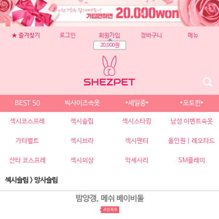
★ 즐겨찾기
로그인
회원가입
장바구니
메뉴
20,000원
BEST 50
빅사이즈속옷
*세일중*
*포토퀸*
섹시코스프레
섹시슬립
섹시스타킹
남성 이벤트속옷
가터벨트
섹시브라
섹시팬티
올인원 | 레오타드
산타 코스프레
섹시의상
악세사리
SM플레이
섹시슬립
>
망사슬립
밤양갱, 메쉬 베이비돌