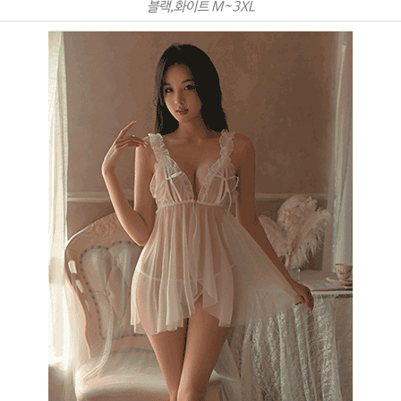
블랙,화이트 M~3XL