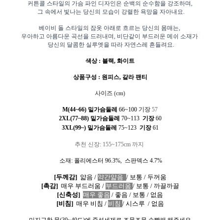
커튼콜 스타일의 가슴 파인 디자인은 순백의 순수함을 강조하며,
그 속에서 빛나는 당신의 모습이 강렬한 욕망을 자아내요.
베이비 돌 스타일의 잠옷 아래로 흐르는 당신의 몸매는,
우아하고 아름다운 곡선을 드러내며,
비단같이 부드러운 메쉬 소재가
당신의 달콤한 실루엣을 따라 자연스레 흔들려요.
색상
:
블랙
,
화이트
상품구성
: 원
피스
, 갈라
팬티
사이즈
(cm)
M(44~66) 밑가슴둘레
66~100
기장
57
2XL(77~88) 밑가슴둘레
70~113
기장
60
3XL(99~) 밑가슴둘레
75~123
기장
61
추천
신장
: 155~175cm
까지
소재
:
폴리에스터
96.3%,
스판덱스
4.7%
[
두께감
]
얇음
/
약간얇음
/
보통
/
두꺼움
[
촉감
]
매우 부드러움
/
부드러움
/
보통
/
까끌까끌
[
신축성
]
매우 좋음
/
좋음
/
보통
/
없음
[
비침
]
매우 비침
/
비침
/
시스루
/
없음
미지근한 물
(30~40
도
)
에 중성세제로 조물조물 손빨래 해주세요