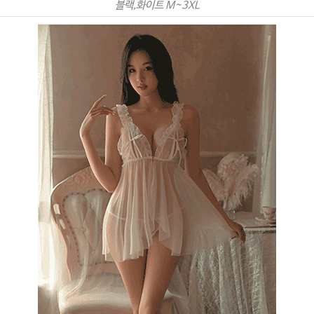
블랙,화이트 M~3XL