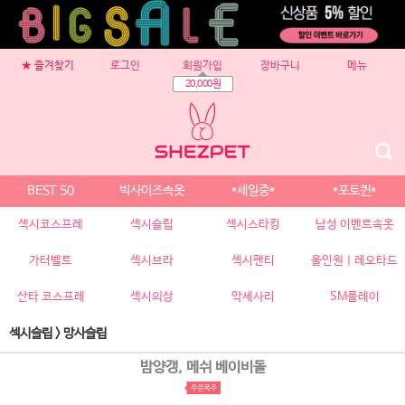
★ 즐겨찾기
로그인
회원가입
장바구니
메뉴
20,000원
BEST 50
빅사이즈속옷
*세일중*
*포토퀸*
섹시코스프레
섹시슬립
섹시스타킹
남성 이벤트속옷
가터벨트
섹시브라
섹시팬티
올인원 | 레오타드
산타 코스프레
섹시의상
악세사리
SM플레이
섹시슬립
>
망사슬립
밤양갱, 메쉬 베이비돌