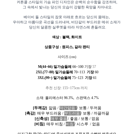
커튼콜 스타일의 가슴 파인 디자인은 순백의 순수함을 강조하며,
그 속에서 빛나는 당신의 모습이 강렬한 욕망을 자아내요.
베이비 돌 스타일의 잠옷 아래로 흐르는 당신의 몸매는,
우아하고 아름다운 곡선을 드러내며,
비단같이 부드러운 메쉬 소재가
당신의 달콤한 실루엣을 따라 자연스레 흔들려요.
색상
:
블랙
,
화이트
상품구성
: 원
피스
, 갈라
팬티
사이즈
(cm)
M(44~66) 밑가슴둘레
66~100
기장
57
2XL(77~88) 밑가슴둘레
70~113
기장
60
3XL(99~) 밑가슴둘레
75~123
기장
61
추천
신장
: 155~175cm
까지
소재
:
폴리에스터
96.3%,
스판덱스
4.7%
[
두께감
]
얇음
/
약간얇음
/
보통
/
두꺼움
[
촉감
]
매우 부드러움
/
부드러움
/
보통
/
까끌까끌
[
신축성
]
매우 좋음
/
좋음
/
보통
/
없음
[
비침
]
매우 비침
/
비침
/
시스루
/
없음
미지근한 물
(30~40
도
)
에 중성세제로 조물조물 손빨래 해주세요