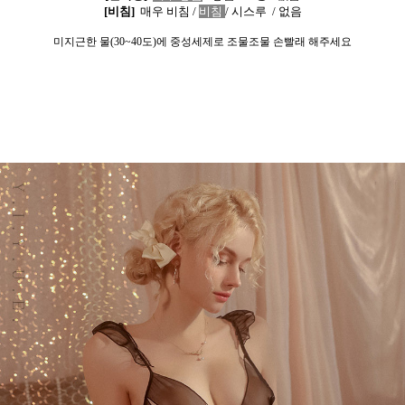
[
비침
]
매우 비침
/
비침
/
시스루
/
없음
미지근한 물
(30~40
도
)
에 중성세제로 조물조물 손빨래 해주세요