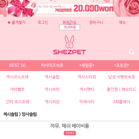
★ 즐겨찾기
로그인
회원가입
장바구니
메뉴
20,000원
BEST 50
빅사이즈속옷
*세일중*
*포토퀸*
섹시코스프레
섹시슬립
섹시스타킹
남성 이벤트속옷
가터벨트
섹시브라
섹시팬티
올인원 | 레오타드
산타 코스프레
섹시의상
악세사리
SM플레이
섹시슬립
>
망사슬립
까뮤, 메쉬 베이비돌