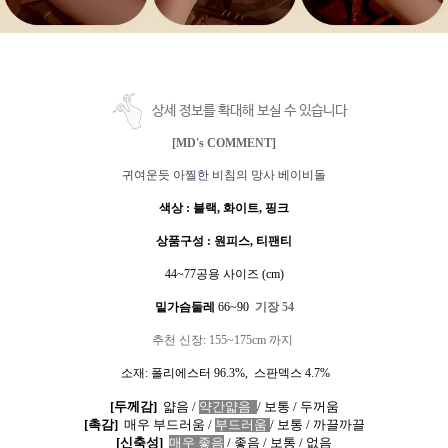
상세 정보를 확대해 보실 수 있습니다
[MD's COMMENT]
귀여운듯 아찔한 비침의 망사 베이비돌
색상
:
블랙
,
화이트
, 핑크
상품구성
: 원
피스
,
티팬티
44~77
공용 사이즈
(cm)
밑가슴둘레
66~90
기장
54
추천
신장
: 155~175cm
까지
소재
:
폴리에스터
96.3%,
스판덱스
4.7%
[
두께감
]
얇음
/
약간얇음
/
보통
/
두꺼움
[
촉감
]
매우 부드러움
/
부드러움
/
보통
/
까끌까끌
[
신축성
]
매우 좋음
/
좋음
/
보통
/
없음