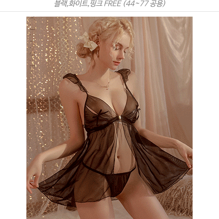
블랙,화이트,핑크 FREE (44~77 공용)