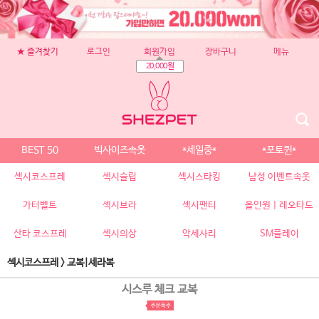
★ 즐겨찾기
로그인
회원가입
장바구니
메뉴
20,000원
BEST 50
빅사이즈속옷
*세일중*
*포토퀸*
섹시코스프레
섹시슬립
섹시스타킹
남성 이벤트속옷
가터벨트
섹시브라
섹시팬티
올인원 | 레오타드
산타 코스프레
섹시의상
악세사리
SM플레이
섹시코스프레
>
교복|세라복
시스루 체크 교복