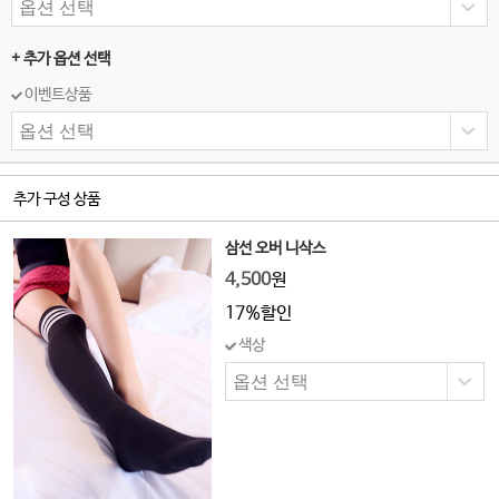
+ 추가 옵션 선택
이벤트상품
추가 구성 상품
삼선 오버 니삭스
4,500
원
17%할인
색상