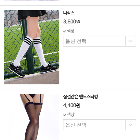
니삭스
3,800
원
색상
살결같은 밴드스타킹
4,400
원
색상