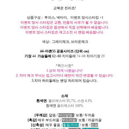
교복은 진리죠!
상품구성
:
투피스
,
넥타이
,
이벤트 망사스타킹
+1
이벤트 망사 스타킹은 교환
,
반품의 사유가 될 수 없습니다
.
이벤트 망사 스타킹은 옵션에서 직접 선택해야 배송됩니다
.
이벤트 망사 스타킹은 재고소진 시 랜덤 배송됩니다
.
색상
: 그레이체크, 브라운체크
44~마른55 공용
사이즈
(단위 cm)
기장
44
가슴둘레
62~80
치마둘레
74
~88
치마기장
29
*확인사항*
1.상의 작게 나왔습니다!
2. 치마 체크 무늬는 입고시마다 패턴이 약간 변경될 수 있습니다.
3.치마 허리둘레는 밴딩 처리되어 있습니다.
소재
흰색면
:
폴리에스터
95,7%,
스판
4.3%
청색면
폴리에스터 100%
[
두께감
]
얇음
/
약간얇음
/
보통
/
두꺼움
[
촉감
]
매우 부드러움
/
부드러움
/
보통
/
까끌까끌
[
신축성
]
매우 좋음
/
좋음(치마)
/
보
통
/
없음