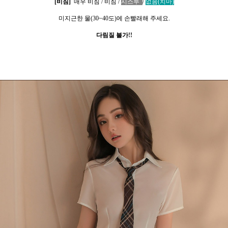
[
비침
]
매우 비침
/
비침
/
시스루
/
없음(치마)
미지근한 물
(30~40
도
)
에 손빨래해 주세요
.
다림질 불가
!!