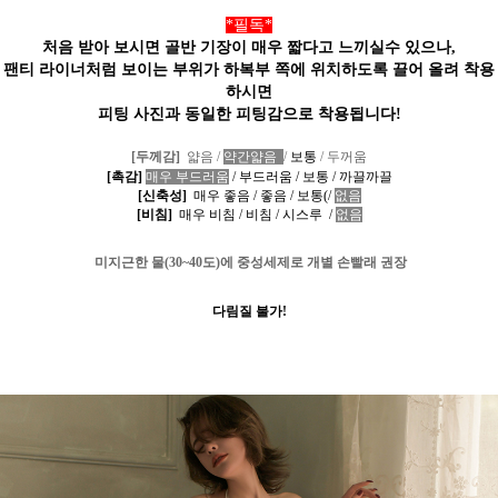
*필독*
처음 받아 보시면 골반 기장이 매우 짧다고 느끼실수 있으나,
팬티 라이너처럼 보이는 부위가 하복부 쪽에 위치하도록
끌어 올려
착용
하시면
피팅 사진과 동일한 피팅감으로 착용됩니다!
[두께감]
얇음
/
약간얇음
/
보통
/
두꺼움
[촉감]
매우 부드러움
/
부드러움
/
보통
/
까끌까끌
[신축성]
매우 좋음
/
좋음
/
보통
(
/
없음
[비침]
매우 비침
/
비침
/
시스루
/
없음
미지근한 물
(30~40
도
)
에 중성세제로 개별 손빨래 권장
다림질 불가!