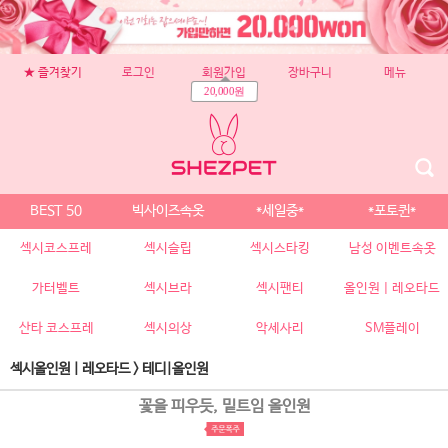
★ 즐겨찾기
로그인
회원가입
장바구니
메뉴
20,000원
BEST 50
빅사이즈속옷
*세일중*
*포토퀸*
섹시코스프레
섹시슬립
섹시스타킹
남성 이벤트속옷
가터벨트
섹시브라
섹시팬티
올인원 | 레오타드
산타 코스프레
섹시의상
악세사리
SM플레이
섹시올인원 | 레오타드
>
테디|올인원
꽃을 피우듯, 밑트임 올인원