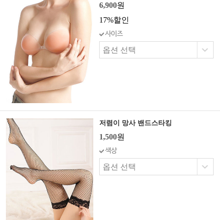
6,900
원
17%할인
사이즈
저렴이 망사 밴드스타킹
1,500
원
색상