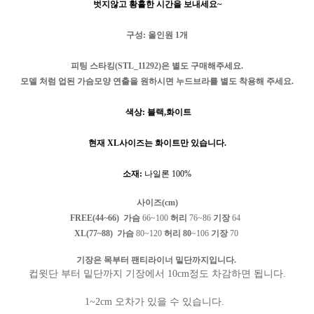
벗지않고 황홀한 시간을 보내세요~
구성
: 올인원
1
개
피팅 스타킹(STL_11292)은 별도 구매해주세요.
모델 처럼 업된 가슴모양 연출을 원하시면 누드브라를 별도 착용해 주세요.
색상
: 블랙,화이트
현재 XL사이즈는 화이트만 있습니다.
소재
:
나일론 100%
사이즈(cm)
FREE(44~66) 가슴
66
~100
허리
76~86
기장
64
XL(77~88) 가슴
80
~120
허리 80
~106
기장
70
기장은 목부터 팬티라이너 밑단까지입니다.
컵윗단 부터 밑단까지 기장에서 10cm정도 차감하면 됩니다.
1~2cm 오차가 있을 수 있습니다.