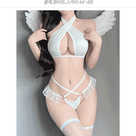
블랙,화이트,스카이 44~88