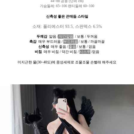
44~88 공용 (단위 cm)
가슴둘레
: 65~106 팬티둘레 60~100
신축성 좋은 끈매듭 스타일
소재
: 폴리에스터 93.5,
스판덱스 6.5
%
두께감
얇음
/
약간얇음
/
보통
/
두꺼움
촉감
매우 부드러움
/
부드러움
/
보통
/
까끌까끌
신축성
매우 좋음
/
좋음
/
보통
/
없음
비침
매우 비침
/
약간 비침
/
시스루
/
없음
미지근한 물
(30~40
도
)
에 중성세제로 조물조물 손빨래 해주세요