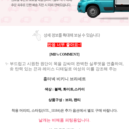
상세 정보를 확대해 보실 수 있습니다
반응 너무 좋아요~!
[MD's COMMENT]
✨ 부드럽고 시원한 원단이 목을 감싸며 완벽한 실루엣을 연출하여,
🌼 탄력 있는 끈과 레이스 디테일로 여성의 미를 강조해 주는
홀터넥 비키니 브라세트
색상
:
블랙
,
화이트,스카이
상품구성
:
브라
, 팬티
착용 머리띠, 스타킹(STL_11184)은 추가 옵션에서 별도 구매 바랍니다.
날개는 비매품 피팅용입니다.