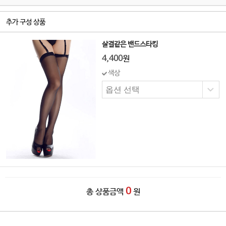
추가 구성 상품
살결같은 밴드스타킹
4,400
원
색상
0
총 상품금액
원