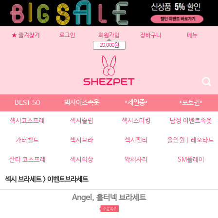
★ 즐겨찾기
로그인
회원가입
장바구니
메뉴
20,000원
BEST 50
빅사이즈속옷
*세일중*
*포토퀸*
섹시코스프레
섹시슬립
섹시스타킹
남성 이벤트속옷
가터벨트
섹시브라
섹시팬티
올인원 | 레오타드
산타 코스프레
섹시의상
악세사리
SM플레이
섹시 브라세트
>
이벤트브라세트
Angel, 홀터넥 브라세트