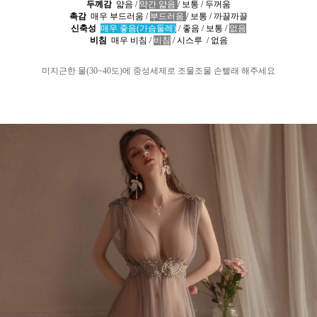
두께감
얇음
/
약간 얇음
/
보통
/
두꺼움
촉감
매우 부드러움
/
부드러움
/
보통
/
까끌까끌
신축성
매우 좋음(가슴둘레)
/
좋음
/
보통
/
없음
비침
매우 비침
/
비침
/
시스루
/
없음
미지근한 물
(30~40
도
)
에 중성세제로 조물조물 손빨래 해주세요