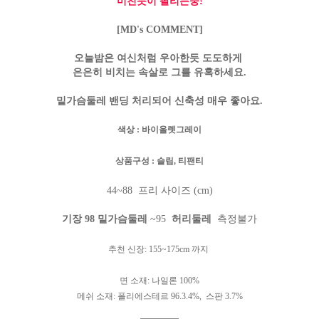
미친듯이 팔리는중!
[MD's COMMENT]
오늘밤은 여신처럼 우아한듯 도도하게
은은히 비치는 속살로
그를 유혹하세요.
밑가슴둘레 밴딩 처리되어 신축성 매우 좋아요.
색상
: 바이올렛그레이
상품구성
: 슬립
,
티팬티
44~88 프리 사이즈 (cm)
기장 98
밑가슴둘레
~95
허리둘레
측정불가
추천
신장
: 155~175cm
까지
면
소재
: 나일론
100%
메쉬
소재
: 폴리에스테르
96.3.4%, 스판 3.7
%