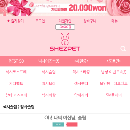
★ 즐겨찾기
로그인
회원가입
장바구니
메뉴
20,000원
BEST 50
빅사이즈속옷
*세일중*
*포토퀸*
섹시코스프레
섹시슬립
섹시스타킹
남성 이벤트속옷
가터벨트
섹시브라
섹시팬티
올인원 | 레오타드
산타 코스프레
섹시의상
악세사리
SM플레이
섹시슬립
>
망사슬립
Oh! 나의 여신님, 슬립