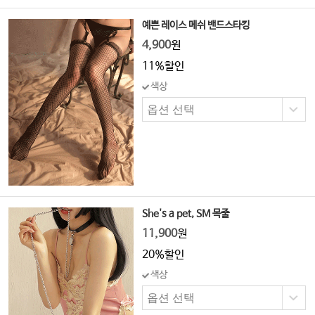
예쁜 레이스 메쉬 밴드스타킹
4,900
원
11%할인
색상
She's a pet, SM 목줄
11,900
원
20%할인
색상