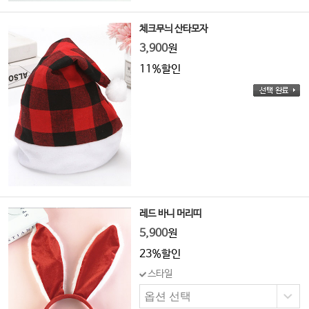
체크무늬 산타모자
3,900
원
11%할인
레드 바니 머리띠
5,900
원
23%할인
스타일