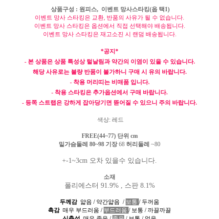
상품구성
: 원피스, 이벤트 망사스타킹(옵 택1)
이벤트 망사 스타킹은 교환
,
반품의 사유가 될 수 없습니다
.
이벤트 망사 스타킹은 옵션에서 직접 선택해야 배송됩니다
.
이벤트 망사 스타킹은 재고소진 시 랜덤 배송됩니다
.
*공지*
- 본 상품은 상품 특성상 털날림과 약간의 이염이 있을 수 있습니다.
해당 사유로는 불량 반품이 불가하니 구매 시 유의 바랍니다.
- 착용 머리띠는 비매품 입니다.
- 착용 스타킹은 추가옵션에서 구매 바랍니다.
- 등쪽 스트랩은 강하게 잡아당기면 뜯어질 수 있으니 주의 바랍니다.
색상
: 레드
FREE(44~77
) 단위
cm
밑가슴둘레 80~98
기장
68
허리둘레
~80
+-1~3cm 오차 있을수 있습니다.
소재
폴리에스터 91.9% , 스판 8.1%
두께감
얇음
/
약간얇음
/
보통
/
두꺼움
촉감
매우 부드러움
/
부드러움
/
보통
/
까끌까끌
신축성
매우 좋음
/
좋음
/
보통
/
없음