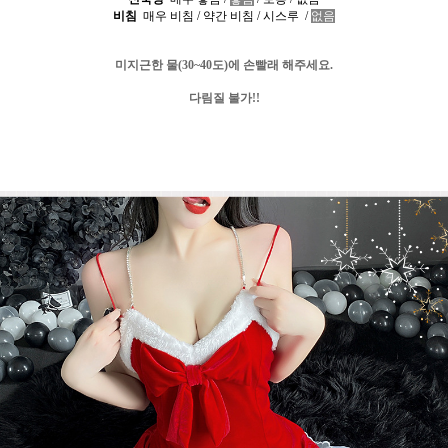
비침
매우 비침
/
약간 비침
/
시스루
/
없음
미지근한 물
(30~40
도
)
에 손빨래 해주세요
.
다림질 불가
!!