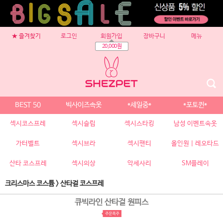
★ 즐겨찾기
로그인
회원가입
장바구니
메뉴
20,000원
BEST 50
빅사이즈속옷
*세일중*
*포토퀸*
섹시코스프레
섹시슬립
섹시스타킹
남성 이벤트속옷
가터벨트
섹시브라
섹시팬티
올인원 | 레오타드
산타 코스프레
섹시의상
악세사리
SM플레이
크리스마스 코스튬
>
산타걸 코스프레
큐빅라인 산타걸 원피스