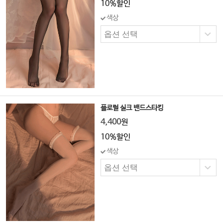
10%할인
색상
플로럴 실크 밴드스타킹
4,400
원
10%할인
색상