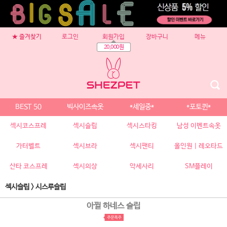
★ 즐겨찾기
로그인
회원가입
장바구니
메뉴
20,000원
BEST 50
빅사이즈속옷
*세일중*
*포토퀸*
섹시코스프레
섹시슬립
섹시스타킹
남성 이벤트속옷
가터벨트
섹시브라
섹시팬티
올인원 | 레오타드
산타 코스프레
섹시의상
악세사리
SM플레이
섹시슬립
>
시스루슬립
아찔 하네스 슬립