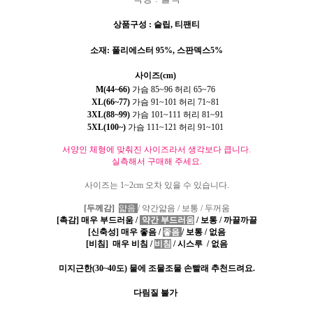
상품구성
: 슬립, 티팬티
소재
:
폴리에스터
95%,
스판덱스
5%
사이즈(cm)
M(44~66)
가슴 85~96 허리 65~76
XL(66~77)
가슴 91~101 허리 71~81
3XL(88~99)
가슴 101~111 허리 81~91
5XL(100~)
가슴 111~121 허리 91~101
서양인 체형에 맞춰진 사이즈라서 생각보다 큽니다.
실측해서 구매해 주세요.
사이즈는 1~2cm 오차 있을 수 있습니다.
[
두께감
]
얇음
/
약간얇음
/
보통
/
두꺼움
[
촉감
]
매우 부드러움
/
약간 부드러움
/
보통
/
까끌까끌
[
신축성
]
매우 좋음
/
좋음
/
보통
/
없음
[
비침
]
매우 비침
/
비침
/
시스루
/
없음
미지근한
(30~40
도
)
물에 조물조물 손빨래 추천드려요
.
다림질 불가