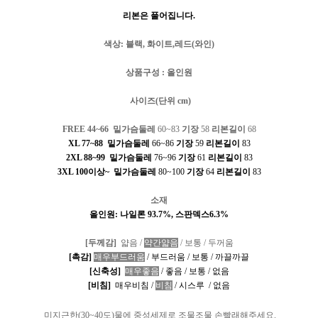
리본은 풀어집니다
.
색상
:
블랙
,
화이트
,
레드
(
와인
)
상품구성
:
올인원
사이즈
(
단위
cm)
FREE 44~66
밑가슴둘레
60~83
기장
58
리본길이
68
XL 77~88
밑가슴둘레
66~86
기장
59
리본길이
83
2XL 88~99
밑가슴둘레
76~96
기장
61
리본길이
83
3XL 100
이상
~
밑가슴둘레
80~100
기장
64
리본길이
83
소재
올인원
:
나일론
93.7%,
스판덱스
6.3%
[
두께감
]
얇음
/
약간얇음
/
보통
/
두꺼움
[
촉감
]
매우부드러움
/
부드러움
/
보통
/
까끌까끌
[
신축성
]
매우좋음
/
좋음
/
보통
/
없음
[
비침
]
매우비침
/
비침
/
시스루
/
없음
미지근한
(30~40
도
)
물에 중성세제로 조물조물 손빨래해주세요
.