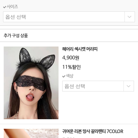
사이즈
추가 구성 상품
헤어리 섹시캣 머리띠
4,900
원
11%할인
색상
귀여운 리본 망사 갈라팬티 7COLOR