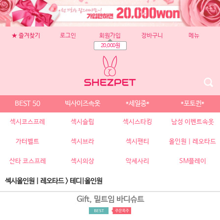
★ 즐겨찾기
로그인
회원가입
장바구니
메뉴
20,000원
BEST 50
빅사이즈속옷
*세일중*
*포토퀸*
섹시코스프레
섹시슬립
섹시스타킹
남성 이벤트속옷
가터벨트
섹시브라
섹시팬티
올인원 | 레오타드
산타 코스프레
섹시의상
악세사리
SM플레이
섹시올인원 | 레오타드
>
테디|올인원
Gift, 밑트임 바디슈트