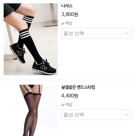
니삭스
3,800
원
색상
살결같은 밴드스타킹
4,400
원
색상