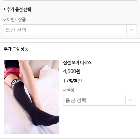
+ 추가 옵션 선택
이벤트상품
추가 구성 상품
삼선 오버 니삭스
4,500
원
17%할인
색상