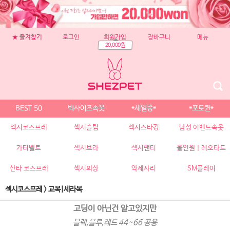
★ 즐겨찾기
로그인
회원가입
장바구니
메뉴
20,000원
BEST 50
빅사이즈속옷
*세일중*
*포토퀸*
섹시코스프레
섹시슬립
섹시스타킹
남성 이벤트속옷
가터벨트
섹시브라
섹시팬티
올인원 | 레오타드
산타 코스프레
섹시의상
악세사리
SM플레이
섹시코스프레
>
교복|세라복
고딩이 아닌건 알고있지만
블랙,블루,레드 44~66 공용