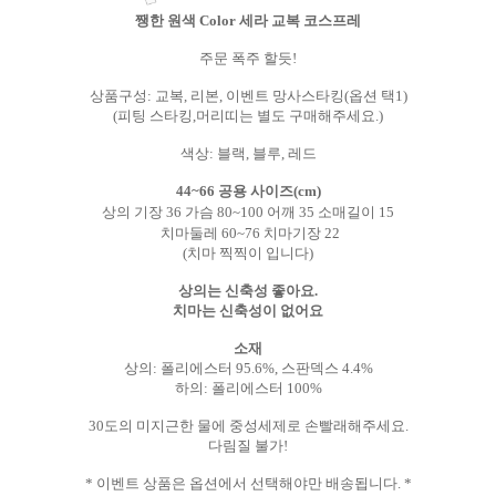
쨍한 원색 Color 세라 교복 코스프레
주문 폭주 할듯
!
상품구성
:
교복
,
리본
,
이벤트 망사스타킹
(
옵션 택
1)
(
피팅 스타킹,머리띠는 별도 구매해주세요
.)
색상
: 블랙, 블루, 레드
44~66
공용 사이즈
(cm)
상의 기장
36
가슴
80~100
어깨
35
소매길이 15
치마둘레
60~76
치마기장
22
(치마 찍찍이 입니다)
상의는 신축성 좋아요.
치마는 신축성이 없어요
소재
상의: 폴리에스터
95.6%, 스판덱스 4
.4%
하의: 폴리에스터
100%
30
도의 미지근한 물에 중성세제로 손빨래해주세요
.
다림질 불가
!
*
이벤트 상품은 옵션에서 선택해야만 배송됩니다
. *