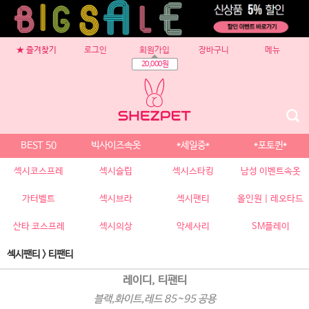
★ 즐겨찾기
로그인
회원가입
장바구니
메뉴
20,000원
BEST 50
빅사이즈속옷
*세일중*
*포토퀸*
섹시코스프레
섹시슬립
섹시스타킹
남성 이벤트속옷
가터벨트
섹시브라
섹시팬티
올인원 | 레오타드
산타 코스프레
섹시의상
악세사리
SM플레이
섹시팬티
>
티팬티
레이디, 티팬티
블랙,화이트,레드 85~95 공용