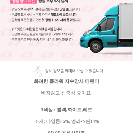
상세 정보를 확대해 보실 수 있습니다
화려한 플라워 자수망사 티팬티
비침많고 신축성 좋아요
.
3색상
: 블랙,화이트,레드
소재
:
나일론
86%,
엘라스틴
14%
85~95 공용사이즈