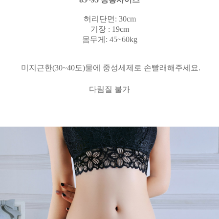
허리단면
: 30cm
기장
: 19cm
몸무게: 45~60kg
미지근한
(30~40
도
)
물에 중성세제로 손빨래해주세요
.
다림질 불가