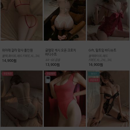
위아래 갈라 망사 올인원
글램핏 섹시 오픈 크로치
Gift, 밑트임 바디슈트
바디수트
블랙,화이트,레드 FREE,XL,3XL
블랙화이트,레드
44~66 공용
FREE,XL,2XL,3XL
14,900원
13,900원
16,900원