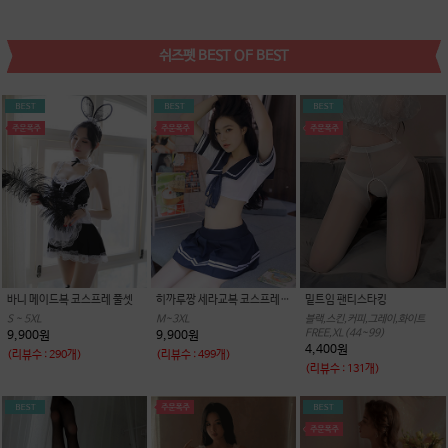
쉬즈펫 BEST OF BEST
바니 메이드복 코스프레 풀셋
히까루짱 세라교복 코스프레 BEST
밑트임 팬티스타킹
S ~ 5XL
M~3XL
블랙,스킨,커피,그레이,화이트
FREE,XL(44~99)
9,900원
9,900원
4,400원
(리뷰수 : 290개)
(리뷰수 : 499개)
(리뷰수 : 131개)