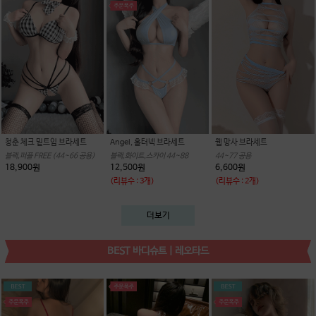
청춘 체크 밑트임 브라세트
Angel, 홀터넥 브라세트
웹 망사 브라세트
블랙,퍼플 FREE (44~66 공용)
블랙,화이트,스카이 44~88
44~77 공용
18,900원
12,500원
6,600원
(리뷰수 : 3개)
(리뷰수 : 2개)
더보기
BEST 바디슈트 | 레오타드