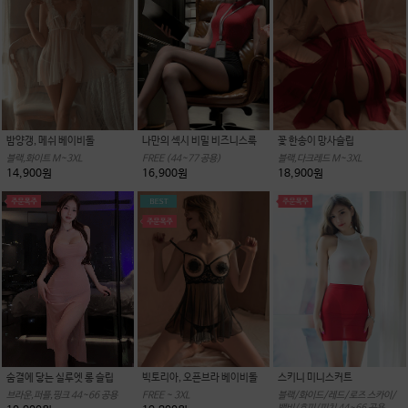
밤양갱, 메쉬 베이비돌
나만의 섹시 비밀 비즈니스룩
꽃 한송이 망사슬립
블랙,화이트 M~3XL
FREE (44~77 공용)
블랙,다크레드 M~3XL
14,900원
16,900원
18,900원
빅토리아, 오픈브라 베이비돌
스키니 미니스커트
숨결에 닿는 실루엣 롱 슬립
FREE ~ 3XL
블랙/화이드/레드/로즈 스카이/
브라운,퍼플,핑크 44~66 공용