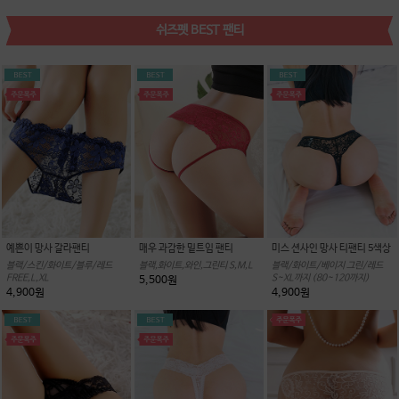
쉬즈펫 BEST 팬티
예쁜이 망사 갈라팬티
매우 과감한 밑트임 팬티
미스 션사인 망사 티팬티 5색상
블랙/스킨/화이트/블루/레드
블랙,화이트,와인,그린티 S,M,L
블랙/화이트/베이지 그린/레드
FREE,L,XL
S~XL까지 (80~120까지)
5,500원
4,900원
4,900원