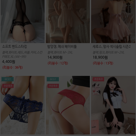
소프트 밴드스타킹
밤양갱, 메쉬 베이비돌
세루스, 망사 섹시슬립 시즌2
블랙,화이트,레드,퍼플,커피,스킨
블랙,화이트 M~3XL
블랙,핑크,화이트 M~2XL
FREE,XL(44~99)
14,900원
18,900원
4,400원
(리뷰수 : 12개)
(리뷰수 : 13개)
(리뷰수 : 36개)