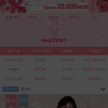
★ 즐겨찾기
로그인
회원가입
장바구니
메뉴
20,000원
BEST 50
빅사이즈속옷
*세일중*
*포토퀸*
섹시코스프레
섹시슬립
섹시스타킹
남성 이벤트속옷
가터벨트
섹시브라
섹시팬티
올인원 | 레오타드
10
산타
1
바니
산타 코스프레
섹시의상
악세사리
SM플레이
2
망사
3
교복
인기 검색어
4
바디슈트
5
바니걸
6
19520