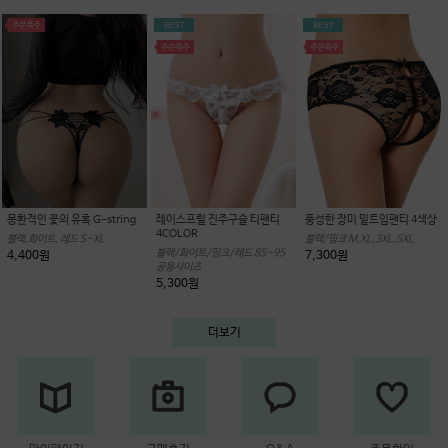
몽환적인 꽃의 유혹 G-string
레이스프릴 진주구슬 티팬티
풍성한 장미 밑트임팬티 4색상
4COLOR
블랙,화이트, 레드 S~XL
블랙/핑크 M,XL,3XL,5XL
블랙/화이트/핑크/레드 85~95
4,400원
7,300원
공용사이즈
5,300원
더보기