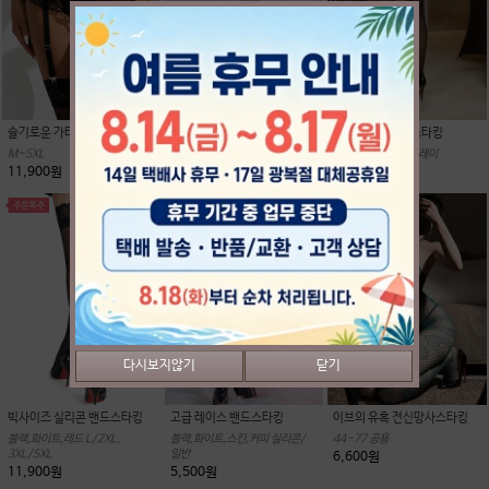
슬기로운 가터 생활
고급 T라인 밑트임 팬티스타킹
고급 T라인 팬티스타킹
M~5XL
블랙/그레이/커피/ 살색/화이트
블랙|스킨|커피|그레이
11,900원
5,900원
5,300원
다시보지않기
닫기
빅사이즈 실리콘 밴드스타킹
고급 레이스 밴드스타킹
이브의 유혹 전신망사스타킹
블랙,화이트,레드 L/2XL,
블랙,화이트,스킨,커피 실리콘/
44~77 공용
3XL/5XL
일반
6,600원
11,900원
5,500원