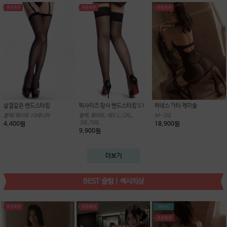
살결같은 밴드스타킹
빅사이즈 망사 밴드스타킹 S1
하네스 가터 캐미솔
블랙/화이트 10데니아
블랙, 화이트, 레드 L/2XL,
M~3XL
3XL/5XL
4,400원
18,900원
9,900원
더보기
BEST 슬립 | 섹시의상