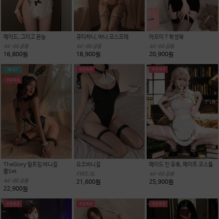
메이드, 그리고 본능
큐티하니, 바니 코스프레
아오이 T 학생복
44~66 공용
44~88 공용
44~66 공용
16,800원
18,900원
20,900원
TheGlory 밑트임 바니걸
요조바니걸
메이드 인 유혹, 메이트 코스튬
풀Set
FREE,XL
44~66 공용
44~88 공용
21,600원
25,900원
22,900원