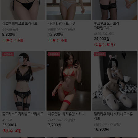
심플한 마이크로 브라세트
세레나, 망사 브라렛
부끄부끄 오픈브라
가터벨트세트
44~88 공용
FREE (44~77 공용)
M,XL,3XL,5XL
8,800원
12,900원
24,900원
(리뷰수 : 14개)
(리뷰수 : 4개)
(리뷰수 : 51개)
플로리스트 가터벨트 브라세트
하루종일! 체리홀딩 비키니
밀키카우 미니 비키니 코스튬
세트
M~5XL
FREE (44~77 공용)
FREE (44~77 공용)
25,900원
7,700원
18,900원
(리뷰수 : 4개)