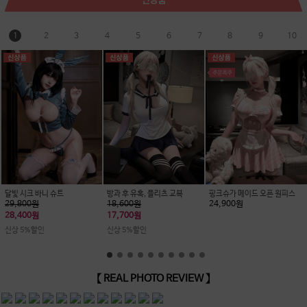
1
2
3
4
5
6
7
8
9
10
달빛 시크 바니 슈트
방과 후 유혹, 플리츠 교복
핑크슈가 메이드 오픈 원피스
29,800원
18,600원
24,900원
28,400원
17,700원
신상 5%할인
신상 5%할인
【 REAL PHOTO REVIEW 】