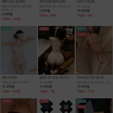
예쁜이 망사 갈라팬티
매우 과감한 밑트임 팬티
아오이 T 학생복
블랙/스킨/화이트/블루/레드
블랙,화이트,와인,그린티 S,M,L
44~66 공용
FREE,L,XL
5,500원
20,900원
4,900원
(리뷰수 : 36개)
(리뷰수 : 2개)
(리뷰수 : 140개)
체벌 브라세트
글램핏 섹시 오픈 크로치 바디수트
위아래 갈라 망사 올인원
FREE,XL BEST OF BEST
44~66 공용
블랙,화이트,레드 FREE,XL,3XL
16,300원
13,900원
14,900원
(리뷰수 : 353개)
(리뷰수 : 1개)
(리뷰수 : 71개)