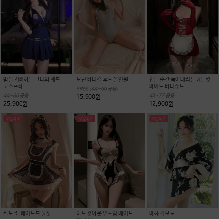
밤을 지배하는 그녀의 제복
모던 바니걸 후드 올인원
입는 순간 녹아내리는 히든컷
코스프레
메이드 바디슈트
FREE (44~66 공용)
44~66 공용
44~77 공용
15,900원
25,900원
12,900원
카노죠, 메이드복 풀셋
하트 컷아웃 밑트임 메이드
매화 기모노