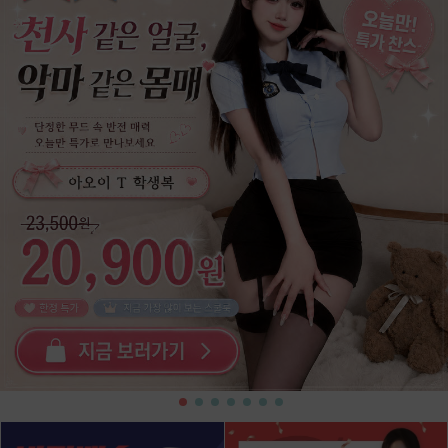
7
가터
8
원피스
9
전신 스타킹
10
산타
1
바니