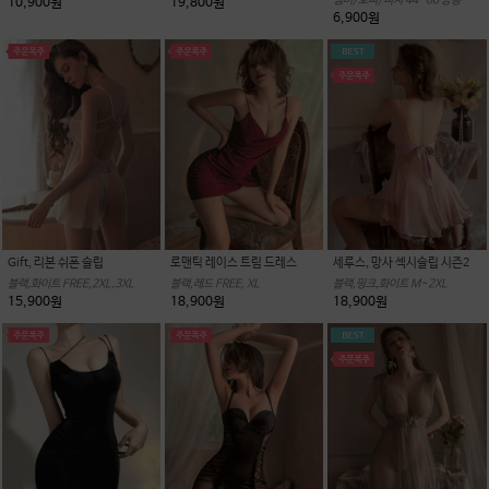
뱀비/호피/피치 44~66 공용
19,800원
10,900원
6,900원
Gift, 리본 쉬폰 슬립
로맨틱 레이스 트림 드레스
세루스, 망사 섹시슬립 시즌2
블랙,화이트 FREE,2XL,3XL
블랙,레드 FREE, XL
블랙,핑크,화이트 M~2XL
15,900원
18,900원
18,900원