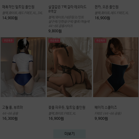
매혹적인 밑트임 올인원
살결같은 T백 갈라 레오타드
퀸카, 오픈 올인원
8색상
블랙,화이트,레드 FREE,XL,3XL
블랙,화이트,레드 FREE,XL
블랙/화이트/네온핑크/민트
14,900원
16,900원
살구색/진한살구색/블루/하늘색
44~66 공용사이즈
9,800원
고퀄 롱, 부르마
꽃을 피우듯, 밑트임 올인원
베이직 스쿨미즈
44~66 공용
블랙,화이트 FREE,XL
FREE (44~66 공용)
16,300원
16,900원
9,900원
더보기