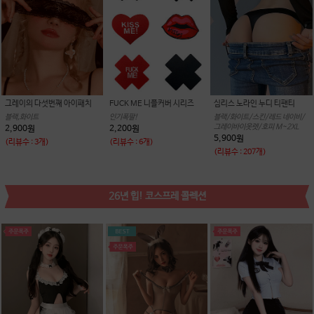
그레이의 다섯번째 아이패치
FUCK ME 니플커버 시리즈
심리스 노라인 누디 티팬티
블랙,화이트
인기폭팔!
블랙/화이트/스킨/레드 네이비/
그레이바이옷렛/호피 M~2XL
2,900원
2,200원
5,900원
(리뷰수 : 3개)
(리뷰수 : 6개)
(리뷰수 : 207개)
26년 힙! 코스프레 콜렉션