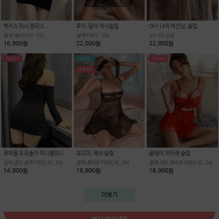
백리스 미시 원피스
루이, 망사 섹시슬립
Oh! 나의 여신님, 슬립
블랙,베이지 M~3XL
블랙 FREE~3XL
44~88 공용
16,900원
22,000원
22,900원
큐빅펄 오프숄더 미니원피스
부끄미, 메쉬 슬립
끌레어,브라렛 슬립
실버,골드,블루 FREE,XL,3XL
블랙,화이트 FREE,XL,3XL
블랙,레드,화이트 FREE,XL,3XL
14,900원
16,900원
18,900원
더보기