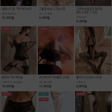
셀레스트 퀸, 가터 바디슈트
그물결 속살 시그널 수트
고광택 살결같은 밑트임
팬티스타킹 11색상
블랙,퍼플 M,L
44~77 공용
30데니아
33,900원
4,400원
8,400원
플로라 가터 캐미솔
2단 레이어 가터벨트 스타킹
홀터넥 전신망사스타킹
FREE(44~66공용)
44~88 공용
FREE,XL
18,900원
12,900원
8,800원