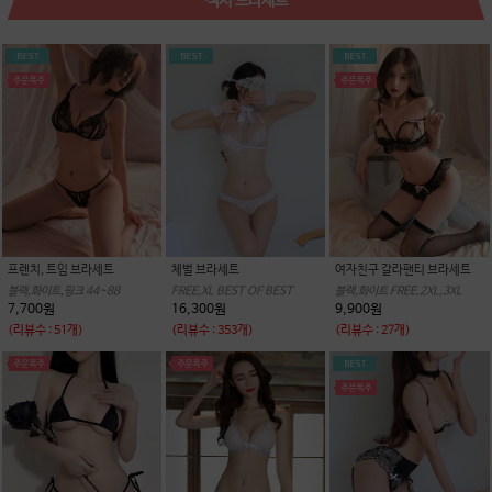
섹시 브라세트
프렌치, 트임 브라세트
체벌 브라세트
여자친구 갈라팬티 브라세트
블랙,화이트,핑크 44~88
FREE,XL BEST OF BEST
블랙,화이트 FREE,2XL,3XL
7,700원
16,300원
9,900원
(리뷰수 : 51개)
(리뷰수 : 353개)
(리뷰수 : 27개)