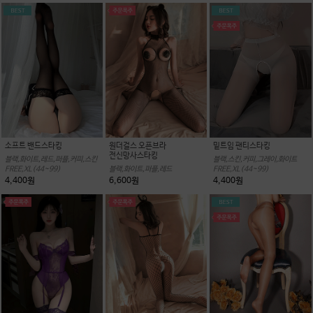
소프트 밴드스타킹
원더걸스 오픈브라
밑트임 팬티스타킹
전신망사스타킹
블랙,화이트,레드,퍼플,커피,스킨
블랙,스킨,커피,그레이,화이트
FREE,XL(44~99)
블랙,화이트,퍼플,레드
FREE,XL(44~99)
4,400원
6,600원
4,400원