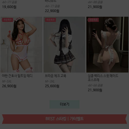
바디슈트
44~77 공용
44~88 공용
44~77 공용
19,600원
21,900원
22,900원
야한 간호사 밑트임 테디
브라운 체크 교복
심쿵 백리스 스윗 메이드
코스프레
M~5XL
M~3XL
44~66 공용
26,900원
25,600원
21,900원
더보기
BEST 스타킹 | 가터벨트