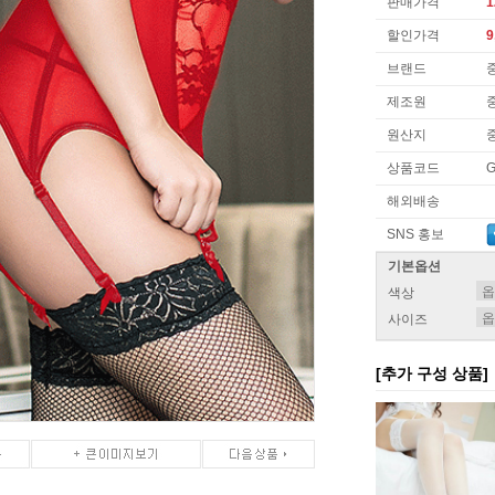
판매가격
1
할인가격
9
브랜드
제조원
원산지
상품코드
G
해외배송
SNS 홍보
기본옵션
색상
사이즈
[추가 구성 상품]