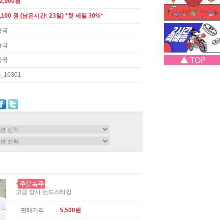
2,900원
,100 원 (남은시간: 23일) *핫 세일 30%*
중국
중국
중국
_10301
고급 망사 밴드스타킹
판매가격
5,500원