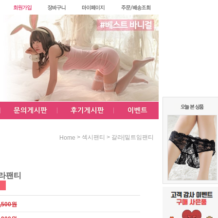
>
>
섹시팬티
갈라|밑트임팬티
Home
갈라팬티
,500원