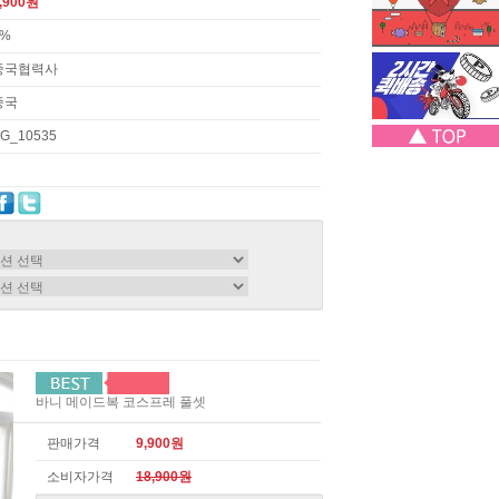
,900원
3%
중국협력사
중국
G_10535
바니 메이드복 코스프레 풀셋
판매가격
9,900원
소비자가격
18,900원