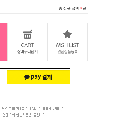
총 상품 금액
0
원