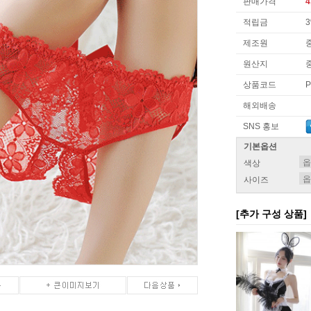
판매가격
4
적립금
제조원
원산지
상품코드
P
해외배송
SNS 홍보
기본옵션
색상
사이즈
[추가 구성 상품]