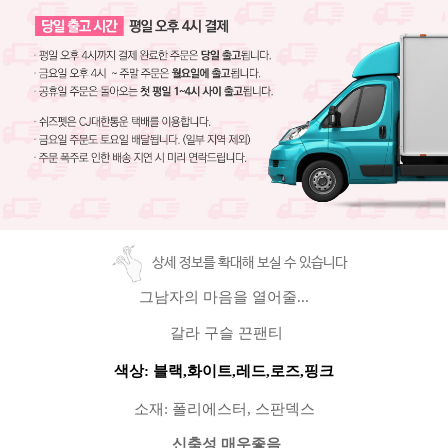
상세 정보를 확대해 보실 수 있습니다
그남자의 마음을 열어줄...
갈라 구슬 끈팬티
색상
:
블랙
,
화이트,레드,로즈,핑크
소재
:
폴리에스터
,
스판덱스
신축성
매우좋음