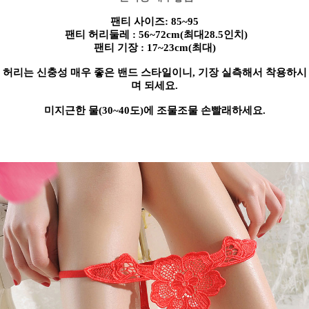
팬티 사이즈
: 85~95
팬티 허리둘레
: 56~72cm(
최대28.5인치
)
팬티 기장
: 17~23cm(
최대
)
허리는 신충성 매우 좋은 밴드 스타일이니
,
기장 실측해서 착용하시
며 되세요
.
미지근한 물
(30~40
도
)
에 조물조물 손빨래하세요.