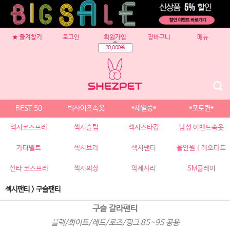
★ 즐겨찾기
로그인
회원가입
장바구니
메뉴
20,000원
BEST 50
빅사이즈속옷
*세일중*
*포토퀸*
섹시코스프레
섹시슬립
섹시스타킹
남성 이벤트속옷
가터벨트
섹시브라
섹시팬티
올인원 | 레오타드
산타 코스프레
섹시의상
악세사리
SM플레이
섹시팬티
>
구슬팬티
구슬 갈라팬티
블랙/화이트/레드/로즈/핑크 85~95 공용