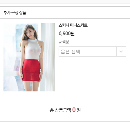
추가 구성 상품
스키니 미니스커트
6,900
원
색상
0
총 상품금액
원