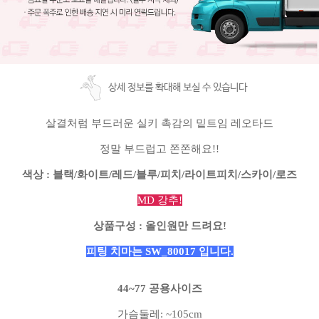
상세 정보를 확대해 보실 수 있습니다
살결처럼 부드러운 실키 촉감의 밑트임
레오타드
정말 부드럽고 쫀쫀해요!!
색상 : 블랙/화이트/레드/블루/피치/라이트피치/스카이/로즈
MD 강추!
상품구성
: 올인원만 드려요!
피팅 치마는 SW_80017 입니다.
44~77 공용사이즈
가슴둘레: ~105cm