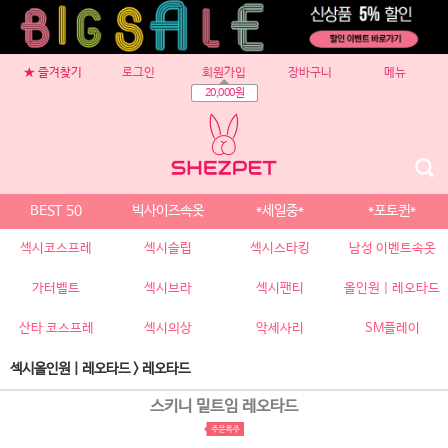
★ 즐겨찾기
로그인
회원가입
장바구니
메뉴
20,000원
BEST 50
빅사이즈속옷
*세일중*
*포토퀸*
섹시코스프레
섹시슬립
섹시스타킹
남성 이벤트속옷
가터벨트
섹시브라
섹시팬티
올인원 | 레오타드
산타 코스프레
섹시의상
악세사리
SM플레이
섹시올인원 | 레오타드
>
레오타드
스키니 밑트임 레오타드