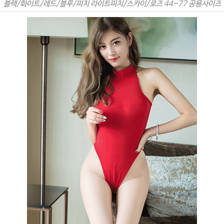
블랙/화이트/레드/블루/피치 라이트피치/스카이/로즈 44~77 공용사이즈