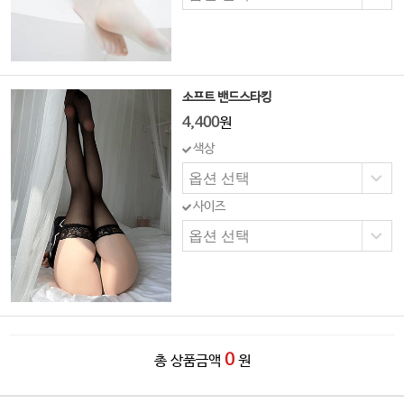
소프트 밴드스타킹
4,400
원
색상
사이즈
0
총 상품금액
원