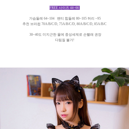
FREE 사이즈 44~66
가슴둘레 64~104
팬티 힙둘레 80~105 허리 ~95
추천 브라컵 70A/B/C/D, 75
A/B/C/D
, 80A/B/C/D
, 85A/B/C
30~40도 미지근한 물에 중성세제로 손빨래 권장
다림질 불가!