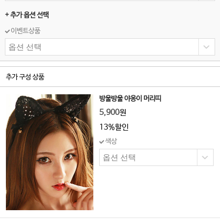
+ 추가 옵션 선택
이벤트상품
추가 구성 상품
방울방울 야옹이 머리띠
5,900
원
13%할인
색상