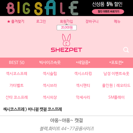
★ 즐겨찾기
로그인
회원가입
장바구니
메뉴
20,000원
BEST 50
빅사이즈속옷
*세일중*
*포토퀸*
섹시코스프레
섹시슬립
섹시스타킹
남성 이벤트속옷
가터벨트
섹시브라
섹시팬티
올인원 | 레오타드
산타 코스프레
섹시의상
악세사리
SM플레이
섹시코스프레
>
바니걸 캣걸 코스프레
야옹~야옹~ 캣걸
블랙,화이트 44~77공용사이즈