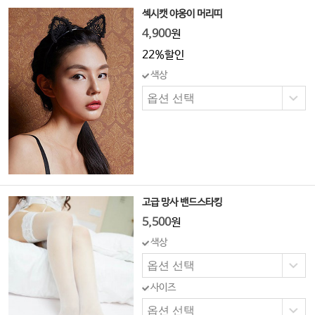
섹시캣 야옹이 머리띠
4,900
원
22%할인
색상
고급 망사 밴드스타킹
5,500
원
색상
사이즈