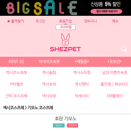
★ 즐겨찾기
로그인
회원가입
장바구니
메뉴
20,000원
BEST 50
빅사이즈속옷
*세일중*
*포토퀸*
섹시코스프레
섹시슬립
섹시스타킹
남성 이벤트속옷
가터벨트
섹시브라
섹시팬티
올인원 | 레오타드
산타 코스프레
섹시의상
악세사리
SM플레이
섹시코스프레
>
기모노 코스프레
호란 기모노