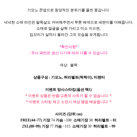
기모노 콘셉으로 동양적인 분위기를 물씬 풍김니다
.
넉넉한 소매 라인은 팔뚝살도 커버해주면서 투톤 배색으로 세련미를 더해줍니다
.
소매로 얼굴을 살짝 가리고 미소 지으면
,
입꼬리가 살며시 올라간 그의 모습을 보게됩니다
.
*확인사항*
- 무늬 패턴은 생산 시기에 따라 다를 수 있습니다.
색상
:
블랙
상품구성
:
기모노
,
허리벨트
(
찍찍이
),
티팬티
이벤트 망사스타킹
(
옵션 택
1)
*
이벤트 상품은 반품
/
교환의 사유가 될 수 없습니다
. *
*
이벤트 스타킹 재고 소진시 색상 램덤 배송됩니다
. *
사이즈
(
단위
cm)
FREE(44~77)
기장
74
가슴
~100
소매기장
38
허리벨트
~ 81
2XL(88~99)
기장
77
가슴
~115
소매기장
39
허리벨트
~ 99