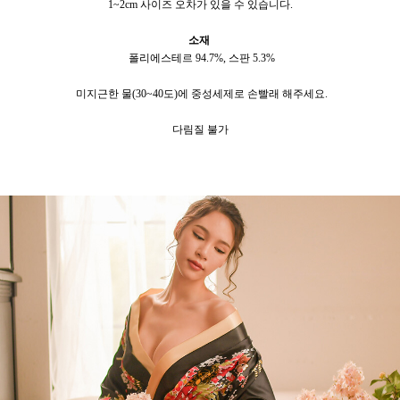
1~2cm
사이즈 오차가 있을 수 있습니다
.
소재
폴리에스테르
94.7%,
스판
5.3%
미지근한 물
(30~40
도
)
에 중성세제로 손빨래 해주세요
.
다림질 불가