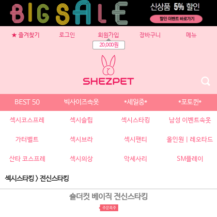
★ 즐겨찾기
로그인
회원가입
장바구니
메뉴
20,000원
BEST 50
빅사이즈속옷
*세일중*
*포토퀸*
섹시코스프레
섹시슬립
섹시스타킹
남성 이벤트속옷
가터벨트
섹시브라
섹시팬티
올인원 | 레오타드
산타 코스프레
섹시의상
악세사리
SM플레이
섹시스타킹
>
전신스타킹
숄더컷 베이직 전신스타킹