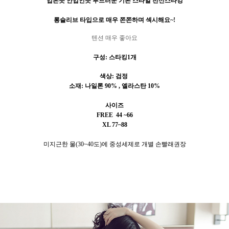
입은듯 안입인듯 부드러운 기본 스타일 전신스타킹
롱슬리브 타입으로 매우 쫀쫀하며 섹시해요
~!
텐션 매우 좋아요
구성: 스타킹1개
색상: 검정
소재
:
나일론
90% ,
엘라스탄
10%
사이즈
FREE 44 ~66
XL 77~88
미지근한 물
(30~40
도
)
에 중성세제로 개별 손빨래권장