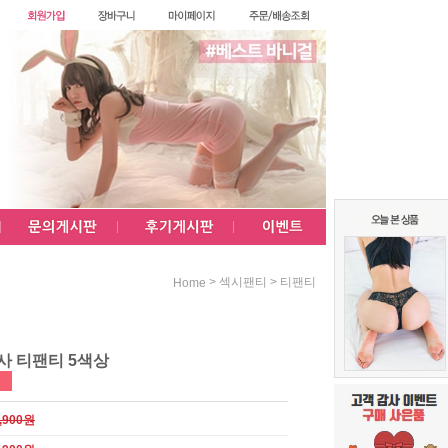
>
>
섹시팬티
티팬티
Home
사 티팬티 5색상
,900원