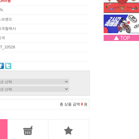
,900원
3%
노브랜드
중국협력사
중국
T_10526
총 상품 금액
0
원