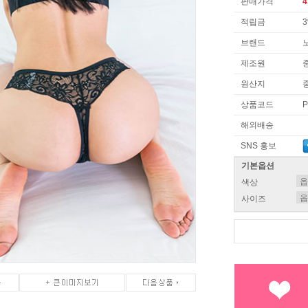
판매가격
4
적립금
브랜드
제조원
원산지
상품코드
P
해외배송
SNS 홍보
기본옵션
색상
사이즈