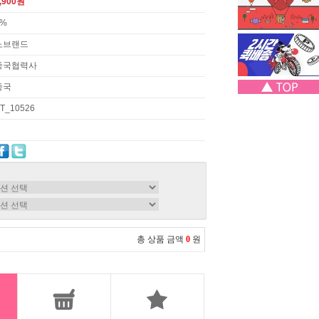
,900원
3%
노브랜드
중국협력사
중국
T_10526
총 상품 금액
0
원