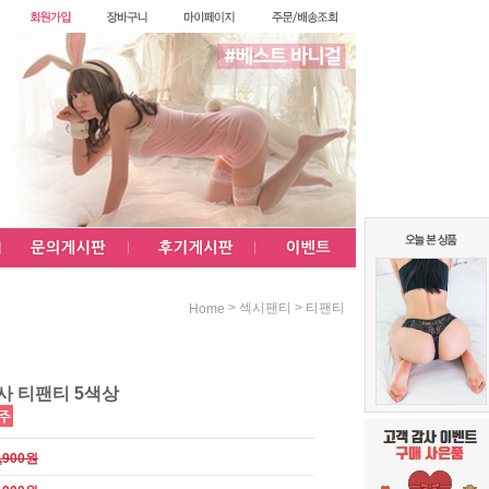
>
>
섹시팬티
티팬티
Home
사 티팬티 5색상
,900원