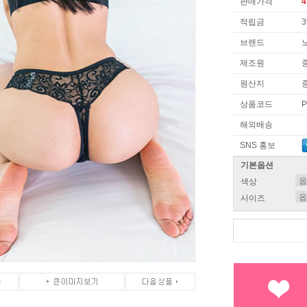
판매가격
4
적립금
브랜드
제조원
원산지
상품코드
P
해외배송
SNS 홍보
기본옵션
색상
사이즈