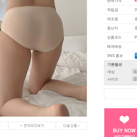
판매가격
4
적립금
제조원
원산지
상품코드
P
해외배송
SNS 홍보
기본옵션
색상
사이즈