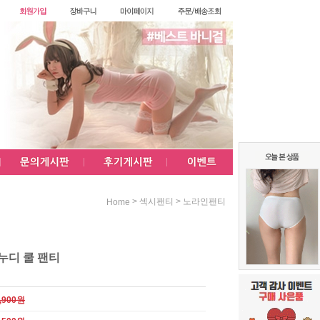
>
>
섹시팬티
노라인팬티
Home
누디 쿨 팬티
,900원