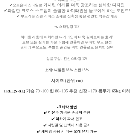
가녀린 어깨를 더욱 강조하는 섬세한 디자인
✔오프숄더 스타일로
✔과감한 크로스 스트랩이 슬림한 바디라인을 돋보이게 하는 포인트!
✔ 부드러운 스판 레이스 소재로 신축성 좋은 편안한 착용감 제공
👠 스타일링 TIP
하이힐과 함께 매치하면 다리라인이 더욱 길어보이는 효과!
로브 또는 실키한 가운과 함께 연출하면 우아한 무드 완성
란제리 룩으로도, 특별한 순간을 위한 연출로도 완벽한 선택
상품구성: 전신스타킹 1개
소재
: 나일론 85% 스판 15%
사이즈 (단위 cm)
가슴
70~100
힙
80~105
추천 신장
~170
몸무게 65kg 이하
FREE(S~XL)
🛁 세탁 방법
✔️ 미온수 가벼운 손세탁 추천
✔️ 약하게 짜서 건조
✔️ 다림질 및 표백제 사용 금지
✔️ 세탁망 사용 시 더욱 오래 유지 가능