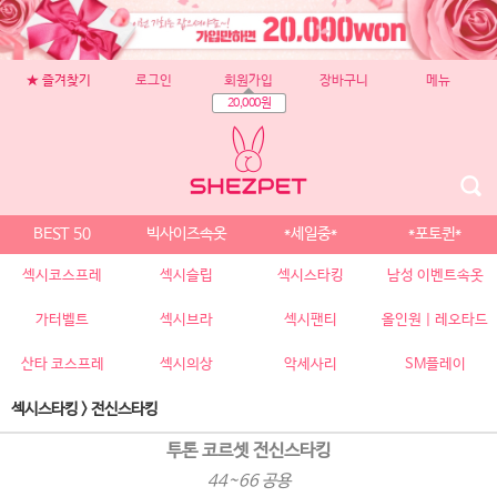
★ 즐겨찾기
로그인
회원가입
장바구니
메뉴
20,000원
BEST 50
빅사이즈속옷
*세일중*
*포토퀸*
섹시코스프레
섹시슬립
섹시스타킹
남성 이벤트속옷
가터벨트
섹시브라
섹시팬티
올인원 | 레오타드
산타 코스프레
섹시의상
악세사리
SM플레이
섹시스타킹
>
전신스타킹
투톤 코르셋 전신스타킹
44~66 공용