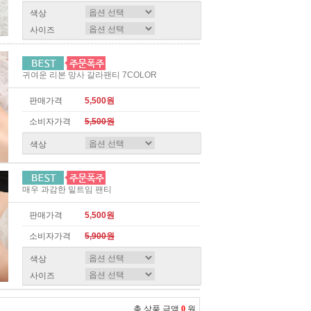
색상
사이즈
귀여운 리본 망사 갈라팬티 7COLOR
판매가격
5,500원
소비자가격
5,500원
색상
매우 과감한 밑트임 팬티
판매가격
5,500원
소비자가격
5,900원
색상
사이즈
총 상품 금액
0
원