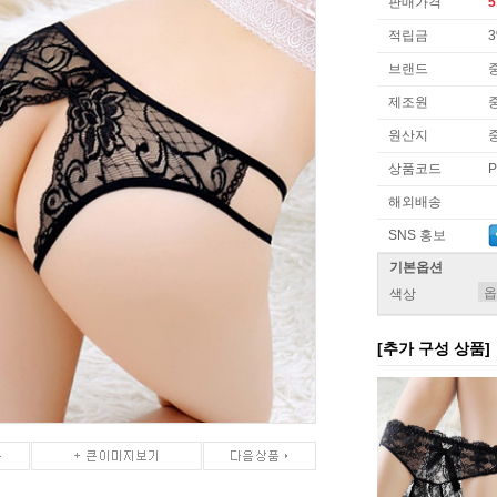
판매가격
5
적립금
브랜드
제조원
원산지
상품코드
P
해외배송
SNS 홍보
기본옵션
색상
[추가 구성 상품]