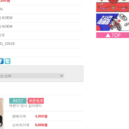
,500원
3%
중국OEM
중국OEM
중국
G_10518
예쁜이 망사 갈라팬티
판매가격
4,900원
소비자가격
5,500원