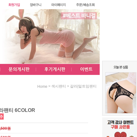
>
>
섹시팬티
갈라|밑트임팬티
Home
라팬티 6COLOR
,500원