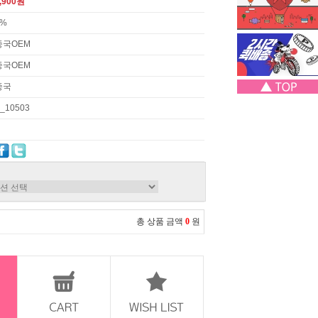
,900원
3%
중국OEM
중국OEM
중국
_10503
총 상품 금액
0
원