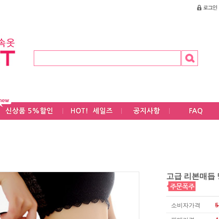
고급 리본매듭 
소비자가격
5