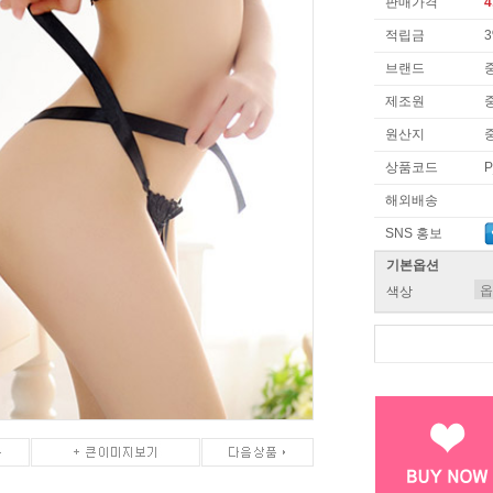
판매가격
4
적립금
브랜드
제조원
원산지
상품코드
P
해외배송
SNS 홍보
기본옵션
색상