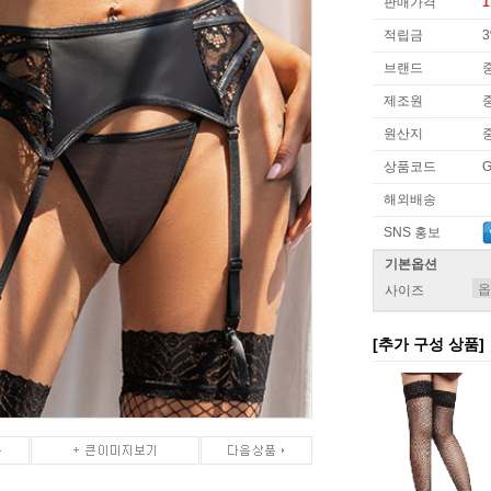
판매가격
1
적립금
브랜드
제조원
원산지
상품코드
G
해외배송
SNS 홍보
기본옵션
사이즈
[추가 구성 상품]