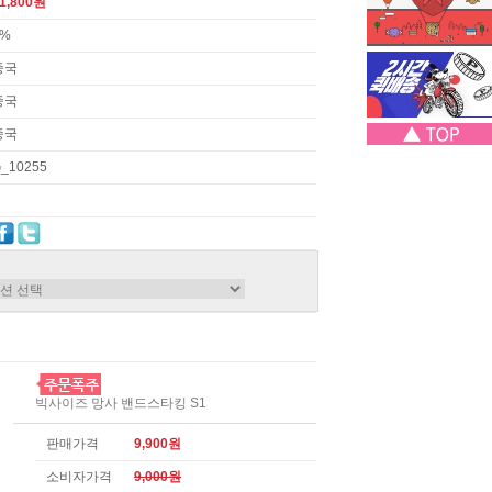
1,800원
3%
중국
중국
중국
_10255
빅사이즈 망사 밴드스타킹 S1
판매가격
9,900원
소비자가격
9,000원