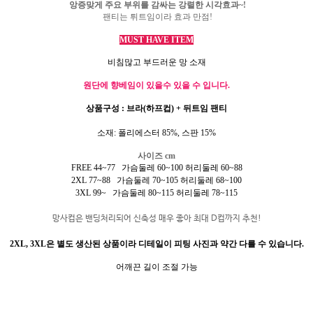
앙증맞게 주요 부위를 감싸는 강렬한 시각효과
~!
팬티는 튀트임이라 효과 만점
!
MUST HAVE ITEM
비침많고 부드러운 망 소재
원단에 향베임이 있을수 있을 수 입니다.
상품구성
:
브라
(
하프컵
) +
뒤트임
팬티
소재
:
폴리에스터
85%,
스판
15%
사이즈
cm
FREE 44~77 가슴둘레 60~100 허리둘레 60~88
2XL 77~88 가슴둘레 70~105 허리둘레 68~100
3XL 99~ 가슴둘레 80~115 허리둘레 78~115
망사컵은 밴딩처리되어 신축성 매우 좋아 최대
D
컵까지 추천
!
2XL, 3XL은 별도 생산된 상품이라 디테일이 피팅 사진과 약간 다를 수 있습니다.
어깨끈 길이 조절 가능