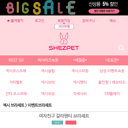
★ 즐겨찾기
로그인
회원가입
장바구니
메뉴
20,000원
BEST 50
빅사이즈속옷
*세일중*
*포토퀸*
섹시코스프레
섹시슬립
섹시스타킹
남성 이벤트속옷
가터벨트
섹시브라
섹시팬티
올인원 | 레오타드
산타 코스프레
섹시의상
악세사리
SM플레이
섹시 브라세트
>
이벤트브라세트
여자친구 갈라팬티 브라세트