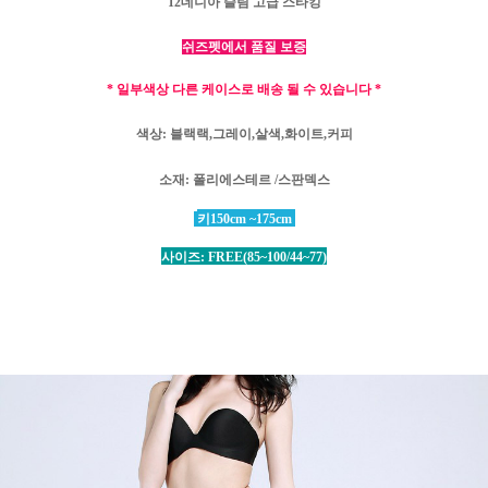
12데니아 슬림 고급 스타킹
쉬즈펫에서 품질 보증
* 일부색상 다른 케이스로 배송 될 수 있습니다 *
색상: 블랙랙,그레이,살색,화이트,
커피
소재
: 폴리에스테르 /
스판덱스
키
150cm ~175cm
사이즈
: FREE(85~100/44~77)