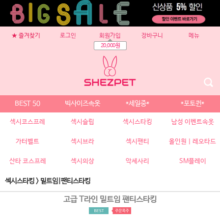
★ 즐겨찾기
로그인
회원가입
장바구니
메뉴
20,000원
BEST 50
빅사이즈속옷
*세일중*
*포토퀸*
섹시코스프레
섹시슬립
섹시스타킹
남성 이벤트속옷
가터벨트
섹시브라
섹시팬티
올인원 | 레오타드
산타 코스프레
섹시의상
악세사리
SM플레이
섹시스타킹
>
밑트임|팬티스타킹
고급 T라인 밑트임 팬티스타킹