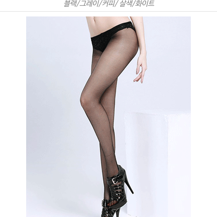
블랙/그레이/커피/ 살색/화이트