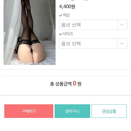
4,400
원
색상
사이즈
0
총 상품금액
원
구매하기
장바구니
관심상품