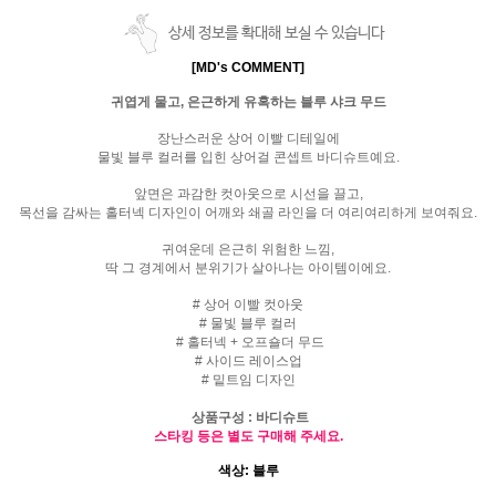
상세 정보를 확대해 보실 수 있습니다
[MD's COMMENT]
귀엽게 물고, 은근하게 유혹하는 블루 샤크 무드
장난스러운 상어 이빨 디테일에
물빛 블루 컬러를 입힌 상어걸 콘셉트 바디슈트예요.
앞면은 과감한 컷아웃으로 시선을 끌고,
목선을 감싸는 홀터넥 디자인이 어깨와 쇄골 라인을 더 여리여리하게 보여줘요.
귀여운데 은근히 위험한 느낌,
딱 그 경계에서 분위기가 살아나는 아이템이에요.
#
상어 이빨 컷아웃
#
물빛 블루 컬러
#
홀터넥 + 오프숄더 무드
#
사이드 레이스업
#
밑트임 디자인
상품구성
: 바디슈트
스타킹 등은 별도 구매해 주세요.
색상: 블루