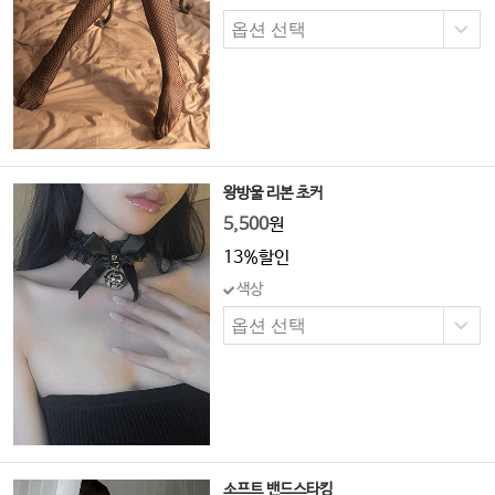
왕방울 리본 초커
5,500
원
13%할인
색상
소프트 밴드스타킹