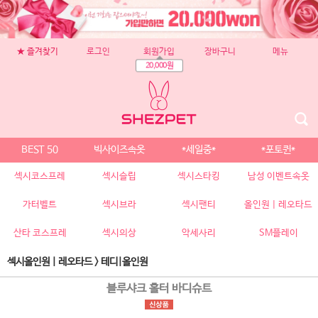
★ 즐겨찾기
로그인
회원가입
장바구니
메뉴
20,000원
BEST 50
빅사이즈속옷
*세일중*
*포토퀸*
섹시코스프레
섹시슬립
섹시스타킹
남성 이벤트속옷
가터벨트
섹시브라
섹시팬티
올인원 | 레오타드
산타 코스프레
섹시의상
악세사리
SM플레이
섹시올인원 | 레오타드
>
테디|올인원
블루샤크 홀터 바디슈트