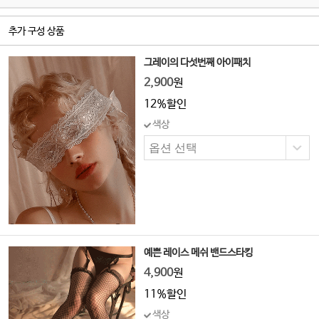
추가 구성 상품
그레이의 다섯번째 아이패치
2,900
원
12%할인
색상
예쁜 레이스 메쉬 밴드스타킹
4,900
원
11%할인
색상