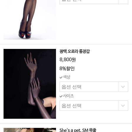
광택 오로라 롱장갑
8,800
원
8%할인
색상
사이즈
She's a pet, SM 목줄