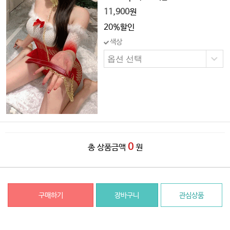
11,900
원
20%할인
색상
0
총 상품금액
원
구매하기
장바구니
관심상품