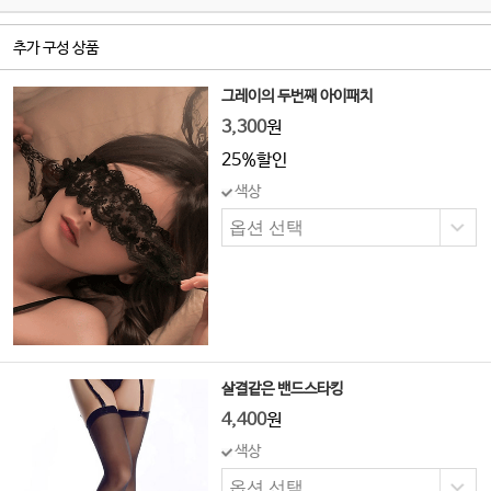
추가 구성 상품
그레이의 두번째 아이패치
3,300
원
25%할인
색상
살결같은 밴드스타킹
4,400
원
색상