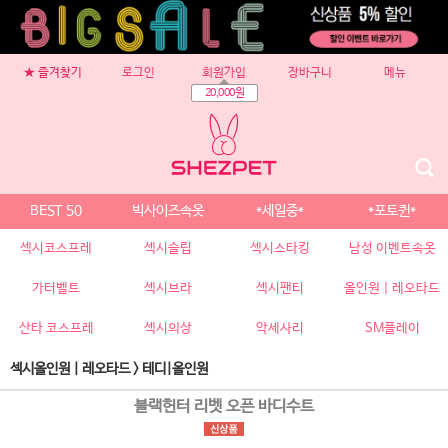
★ 즐겨찾기
로그인
회원가입
장바구니
메뉴
20,000원
BEST 50
빅사이즈속옷
*세일중*
*포토퀸*
섹시코스프레
섹시슬립
섹시스타킹
남성 이벤트속옷
가터벨트
섹시브라
섹시팬티
올인원 | 레오타드
산타 코스프레
섹시의상
악세사리
SM플레이
섹시올인원 | 레오타드
>
테디|올인원
블랙헌터 리벳 오픈 바디수트