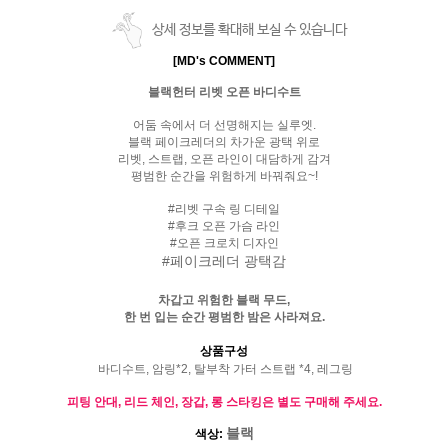
상세 정보를 확대해 보실 수 있습니다
[MD's COMMENT]
블랙헌터 리벳 오픈 바디수트
어둠 속에서 더 선명해지는 실루엣.
블랙 페이크레더의 차가운 광택 위로
리벳, 스트랩, 오픈 라인이 대담하게 감겨
평범한 순간을 위험하게 바꿔줘요~!
#리벳 구속 링 디테일
#후크 오픈 가슴 라인
#오픈 크로치 디자인
#페이크레더 광택감
차갑고 위험한 블랙 무드,
한 번 입는 순간 평범한 밤은 사라져요.
상품구성
바디수트, 암링*2, 탈부착 가터 스트랩 *4, 레그링
피팅 안대, 리드 체인, 장갑, 롱 스타킹은 별도 구매해 주세요.
블랙
색상: