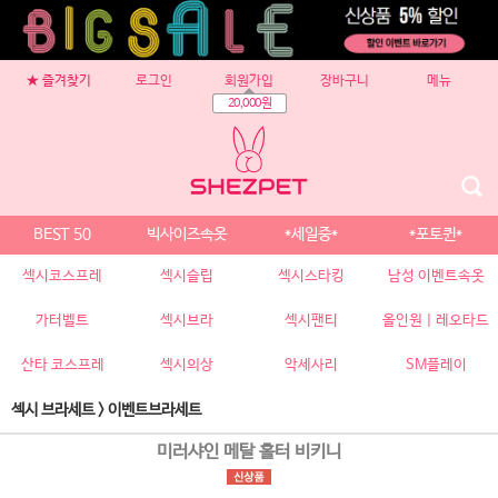
★ 즐겨찾기
로그인
회원가입
장바구니
메뉴
20,000원
BEST 50
빅사이즈속옷
*세일중*
*포토퀸*
섹시코스프레
섹시슬립
섹시스타킹
남성 이벤트속옷
가터벨트
섹시브라
섹시팬티
올인원 | 레오타드
산타 코스프레
섹시의상
악세사리
SM플레이
섹시 브라세트
>
이벤트브라세트
미러샤인 메탈 홀터 비키니