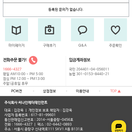
등록된 문의가 없습니다.
마이페이지
구매후기
Q&A
주문확인
전화주문 불가!
입금계좌정보
1666-4327
국민 204401-04-056011
평일 AM10:00 ~ PM 5:00
농협 301-0153-8440-21
점심 PM 12:00 ~ PM13:00
주말|공휴일 휴무
PC버전
상점정보
이용안내
TOP ▲
주식회사 씨나인에터테인먼트
대표 : 김강욱 ㅣ 개인정보 보호 책임자 : 김강욱
사업자 등록번호 : 617-81-99601
통신판매업신고번호 : 2014-서울중랑-0456호
전화 : 1666-4327 ㅣ 팩스 : 02-6442-0893
주소 : 서울시 중랑구 신내역로111 SKV1 A동 B131호