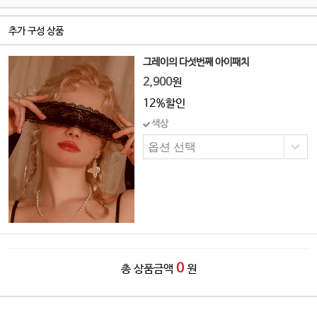
추가 구성 상품
그레이의 다섯번째 아이패치
2,900
원
12%할인
색상
0
총 상품금액
원