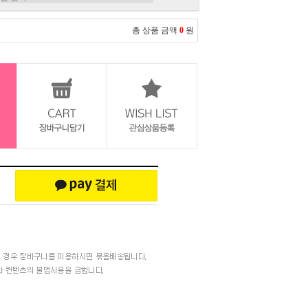
총 상품 금액
0
원