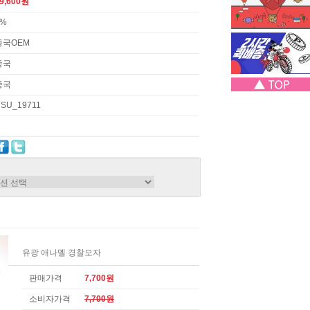
9,600원
3%
중국OEM
중국
중국
SU_19711
유광 애나멜 경찰모자
판매가격
7,700원
소비자가격
7,700원