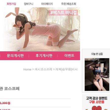
>
>
섹시코스프레
제복|승무원|비서
Home
관 코스프레
1,300원