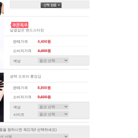
살결같은 밴드스타킹
판매가격
4,400원
소비자가격
4,400원
색상
광택 오로라 롱장갑
판매가격
8,800원
소비자가격
9,600원
색상
사이즈
품을 원하시면 꼭(1개)! 선택하세요)