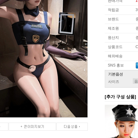
판매가격
1
적립금
브랜드
제조원
원산지
상품코드
C
해외배송
SNS 홍보
기본옵션
사이즈
[추가 구성 상품]