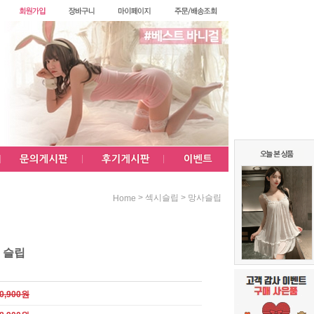
>
>
섹시슬립
망사슬립
Home
 슬립
0,900원