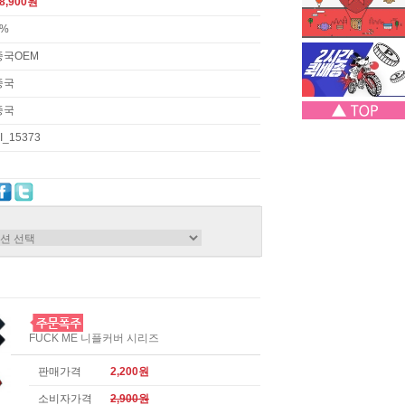
8,900원
3%
중국OEM
중국
중국
I_15373
FUCK ME 니플커버 시리즈
판매가격
2,200원
소비자가격
2,900원