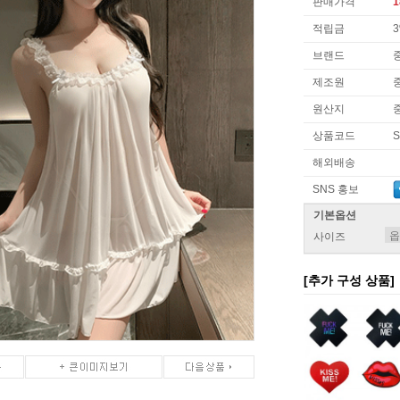
판매가격
1
적립금
브랜드
제조원
원산지
상품코드
S
해외배송
SNS 홍보
기본옵션
사이즈
[추가 구성 상품]