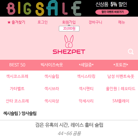
★ 즐겨찾기
로그인
회원가입
장바구니
메뉴
20,000원
BEST 50
빅사이즈속옷
*세일중*
*포토퀸*
섹시코스프레
섹시슬립
섹시스타킹
남성 이벤트속옷
가터벨트
섹시브라
섹시팬티
올인원 | 레오타드
산타 코스프레
섹시의상
악세사리
SM플레이
섹시슬립
>
망사슬립
검은 유혹의 시간, 레이스 홀터 슬립
44~66 공용