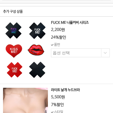
추가 구성 상품
FUCK ME 니플커버 시리즈
2,200
원
24%할인
품번
라이트 날개 누드브라
5,500
원
7%할인
스타일