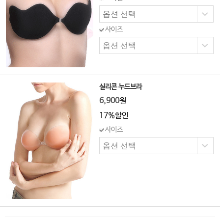
사이즈
실리콘 누드브라
6,900
원
17%할인
사이즈