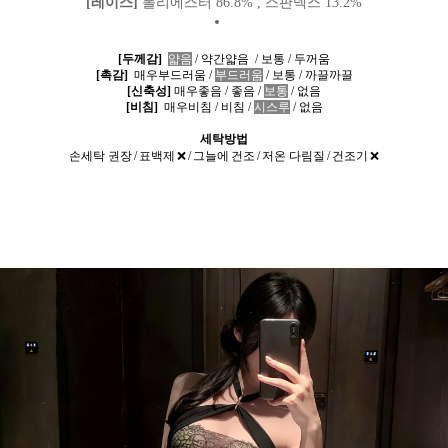
[레이스]
폴리에스터 86.8% , 스판덱스 13.2%
[두께감]
얇음
/
약간얇음
/
보통
/ 두꺼움
[촉감]
매우부드러움
/
부드러움
/ 보통 / 까끌까끌
[신축성]
매우좋음
/
좋음
/
보통
/
없음
[비침]
매우비침 / 비침
/
시스루
/
없음
세탁방법
손세탁 권장 / 표백제 ❌ / 그늘에 건조 / 저온 다림질 / 건조기 ❌