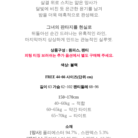
살결 위로 스치는 얇은 망사가
달빛에 비친 듯 은근한 윤기를 남겨
밤을 더욱 매혹적으로 완성해요.
그녀의 판타지를 현실로
뒤돌아선 순간 드러나는 유혹적인 라인,
마지막까지 상상하게 만드는 관능적인 실루엣.
상품구성
: 원피스, 팬티
피팅 티징 브러쉬는 추가 옵션에서 별도 구매해 주세요.
색상: 블랙
FREE 44~66 사이즈(단위 cm)
길이
63
가슴
62~102
팬티둘레
68~96
150~170cm
40~60kg → 적합
60~65kg → 약간 타이트
65~70kg → 타이트
소재
[망사]
폴리에스터 94.7% , 스판덱스 5.3%