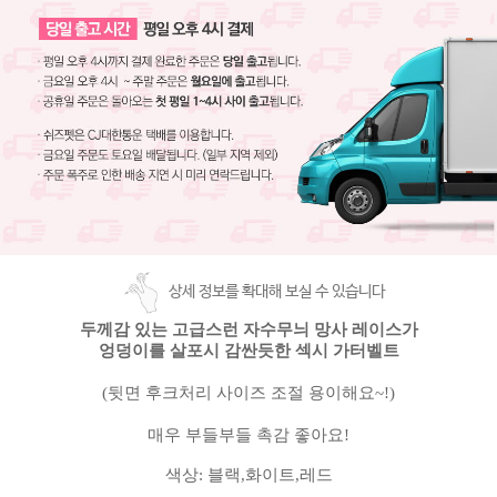
상세 정보를 확대해 보실 수 있습니다
두께감 있는 고급스런 자수무늬 망사 레이스가
엉덩이를
살포시 감싼듯한 섹시
가터벨트
(
뒷면 후크처리 사이즈 조절 용이해요
~!)
매우 부들부들 촉감 좋아요
!
색상
:
블랙
,
화이트
,
레드