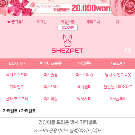
★ 즐겨찾기
로그인
회원가입
장바구니
메뉴
20,000원
BEST 50
빅사이즈속옷
*세일중*
*포토퀸*
섹시코스프레
섹시슬립
섹시스타킹
남성 이벤트속옷
가터벨트
섹시브라
섹시팬티
올인원 | 레오타드
산타 코스프레
섹시의상
악세사리
SM플레이
가터벨트
>
가터벨트
엉덩이를 드리운 망사 가터벨트
85~95 공용사이즈 블랙/화이트/레드