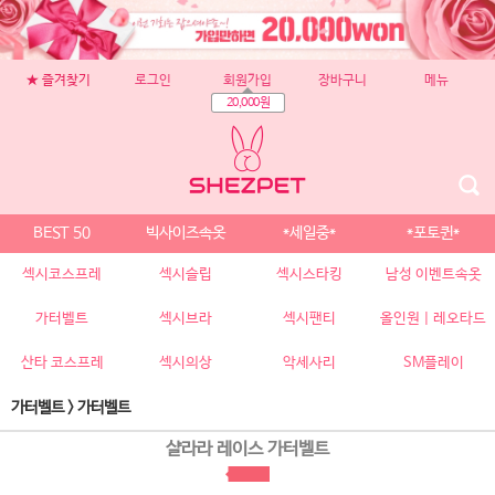
★ 즐겨찾기
로그인
회원가입
장바구니
메뉴
20,000원
BEST 50
빅사이즈속옷
*세일중*
*포토퀸*
섹시코스프레
섹시슬립
섹시스타킹
남성 이벤트속옷
가터벨트
섹시브라
섹시팬티
올인원 | 레오타드
산타 코스프레
섹시의상
악세사리
SM플레이
가터벨트
>
가터벨트
샬라라 레이스 가터벨트