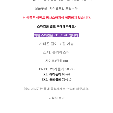
상품구성
:
가터벨트만 드립니다
.
본 상품은 이벤트 망사스타킹이 제공되지 않습니다.
스타킹은 별도 구매해주세요
~
피팅 스타킹은 STL_11203 입니다.
가터끈 길이 조절 가능
소재
:
폴리에스터
사이즈 (단위 cm)
FREE 허리둘레
58~85
XL 허리둘레
66~96
3XL 허리둘레
72~110
30도 미지근한 물에 중성세제로 손빨래 해주세요.
다림질 불가