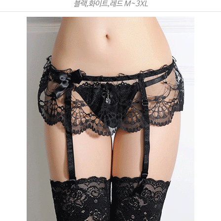
블랙,화이트,레드 M~3XL