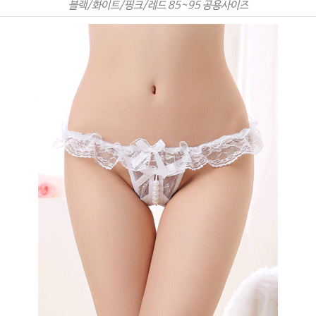
블랙/화이트/핑크/레드 85~95 공용사이즈