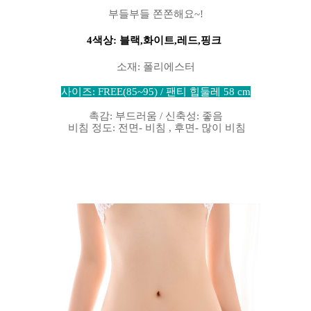
부들부들 쫀쫀해요
~!
4색상:
블랙
,
화이트
,
레드
,
핑크
소재
:
폴리에스터
사이즈
: FREE(85~95) /
팬티 힙둘레
58 cm
촉감
:
부드러움
/
신축성
:
좋음
비침 정도
:
전면
-
비침
,
후면
-
많이 비침