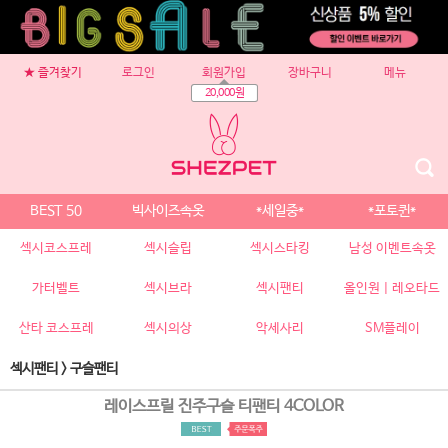
★ 즐겨찾기
로그인
회원가입
장바구니
메뉴
20,000원
BEST 50
빅사이즈속옷
*세일중*
*포토퀸*
섹시코스프레
섹시슬립
섹시스타킹
남성 이벤트속옷
가터벨트
섹시브라
섹시팬티
올인원 | 레오타드
산타 코스프레
섹시의상
악세사리
SM플레이
섹시팬티
>
구슬팬티
레이스프릴 진주구슬 티팬티 4COLOR