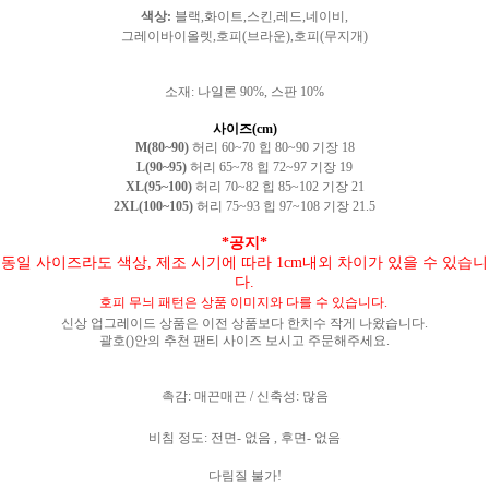
색상
:
블랙
,
화이트
,
스킨,레드,네이비,
그레이바이올렛,호피(브라운),호피(무지개)
소재
: 나일론 90%, 스판 10%
사이즈(cm)
M(80~90)
허리 60~70 힙 80~90 기장 18
L(90~95)
허리 65~78 힙 72~97 기장 19
XL(95~100)
허리 70~82 힙 85~102 기장 21
2XL(100~105)
허리 75~93 힙 97~108 기장 21.5
*공지*
동일 사이즈라도 색상, 제조 시기에 따라 1cm내외 차이가 있을 수 있습니
다.
호피 무늬 패턴은 상품 이미지와 다를 수 있습니다.
신상 업그레이드 상품은 이전 상품보다 한치수 작게 나왔습니다.
괄호()안의 추천 팬티 사이즈 보시고 주문해주세요.
촉감
:
매끈매끈
/
신축성
:
많음
비침 정도
:
전면
-
없음
,
후면
-
없음
다림질 불가!