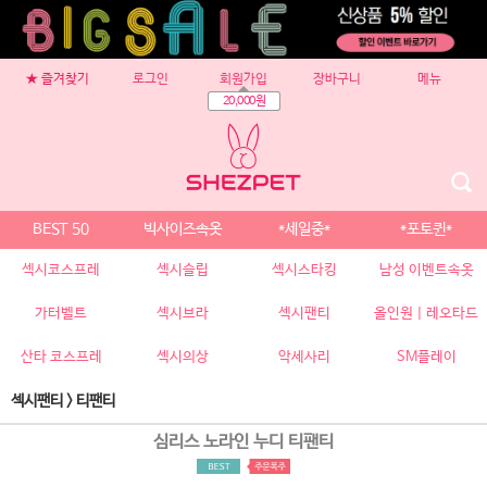
★ 즐겨찾기
로그인
회원가입
장바구니
메뉴
20,000원
BEST 50
빅사이즈속옷
*세일중*
*포토퀸*
섹시코스프레
섹시슬립
섹시스타킹
남성 이벤트속옷
가터벨트
섹시브라
섹시팬티
올인원 | 레오타드
산타 코스프레
섹시의상
악세사리
SM플레이
섹시팬티
>
티팬티
심리스 노라인 누디 티팬티