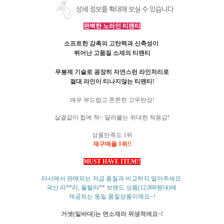
상세 정보를 확대해 보실 수 있습니다
완벽한 노라인 티팬티
소프트한 감촉의 고탄력과 신축성이
뛰어난 고품질 소재의 티팬티
무봉제 기술로 굉장히 자연스런 라인처리로
절대 라인이 티나지않는 티팬티
!
매우 부드럽고
쫀쫀한 고무탄성
!
살결같이 힙에 착
~
달라붙는 위대한 착용감
!
상품만족도
1
위
재구매율
1
위
!!
MUST HAVE ITEM!!
타사에서 판매되는 저급 품질과 비교하지 말아주세요
.
국산 라
**
리
,
울랄라
**
브랜드 상품
(12,000
원대
)
에
제공되는 동일 품질상품이에요
~!
거셋
(
밑바대
)
는 면소재라 위생적에요
~!