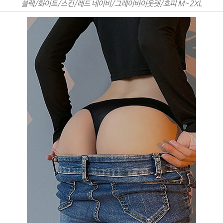
블랙/화이트/스킨/레드 네이비/그레이바이옷렛/호피 M~2XL